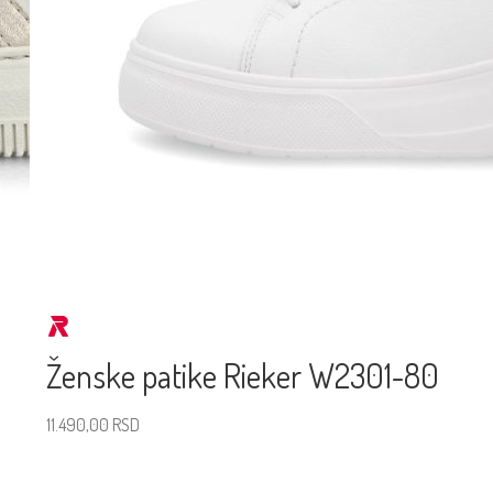
Ženske patike Rieker W2301-80
11.490,00
RSD
Izaberite veličinu