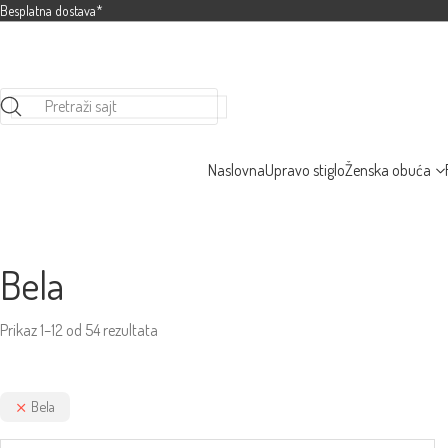
Besplatna dostava*
Pretraži sajt
Naslovna
Upravo stiglo
Ženska obuća
Bela
Prikaz 1–12 od 54 rezultata
Bela