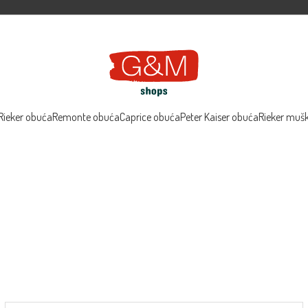
Rieker obuća
Remonte obuća
Caprice obuća
Peter Kaiser obuća
Rieker muš