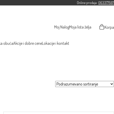
Online prodaja:
063377597
Moj Nalog
Moja lista želja
Korpa
ka obuća
Akcije i dobre cene
Lokacije i kontakt