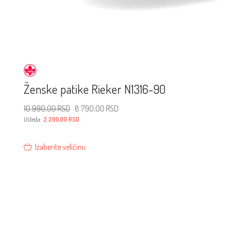
Ženske patike Rieker N1316-90
Originalna
Trenutna
10.990,00
RSD
8.790,00
RSD
cena
cena
je
je:
Ušteda:
2.200,00
RSD
bila:
8.790,00 RSD.
10.990,00 RSD.
Izaberite veličinu