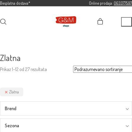
Besplatna dostava*
Online prodaja:
063377597
Zlatna
Prikaz 1–12 od 27 rezultata
Zlatna
Brend
Sezona