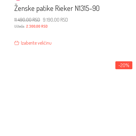
Ženske patike Rieker N1315-90
Originalna
Trenutna
11.490,00
RSD
9.190,00
RSD
cena
cena
je
je:
Ušteda:
2.300,00
RSD
bila:
9.190,00 RSD.
11.490,00 RSD.
Izaberite veličinu
-20%