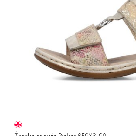
Ženske papuče Rieker 659X6-90