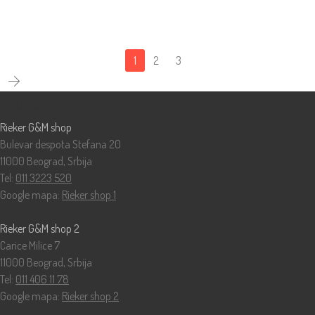
1
2
3
Prodavnice
Rieker G&M shop
Bulevar despota Stefana 20
11000 Beograd, Srbija
Tel:
011 3223 520
Google mapa:
Rieker shop 1
Rieker G&M shop 2
Carice Milice 7
11000 Beograd, Srbija
Tel:
011 406 11 78
Google mapa:
Rieker shop 2