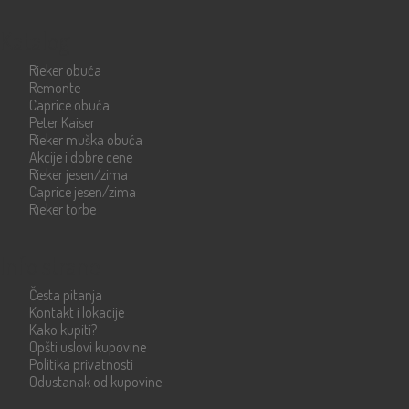
Katalog
Rieker obuća
Remonte
Caprice obuća
Peter Kaiser
Rieker muška obuća
Akcije i dobre cene
Rieker jesen/zima
Caprice jesen/zima
Rieker torbe
Info strane
Česta pitanja
Kontakt i lokacije
Kako kupiti?
Opšti uslovi kupovine
Politika privatnosti
Odustanak od kupovine