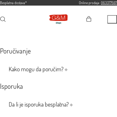
Besplatna dostava*
Online prodaja:
063377597
Poručivanje
Kako mogu da poručim?
Isporuka
Da li je isporuka besplatna?