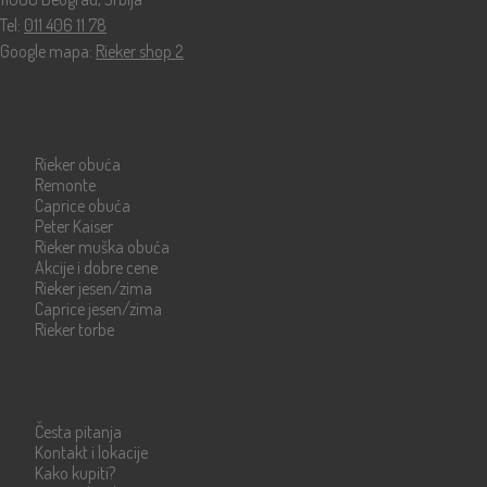
Tel:
011 406 11 78
Google mapa:
Rieker shop 2
Katalog
Rieker obuća
Remonte
Caprice obuća
Peter Kaiser
Rieker muška obuća
Akcije i dobre cene
Rieker jesen/zima
Caprice jesen/zima
Rieker torbe
Info strane
Česta pitanja
Kontakt i lokacije
Kako kupiti?