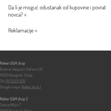
Da li je moguć odustanak od kupovine i povrat
novca?
Reklamacije
Prodavnice
Rieker G&M shop
Bulevar despota Stefana 20
11000 Beograd, Srbija
Tel:
011 3223 520
Google mapa:
Rieker shop 1
Rieker G&M shop 2
Carice Milice 7
11000 Beograd, Srbija