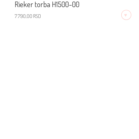
Rieker torba H1500-00
♡
7.790,00
RSD
Poruči artikal