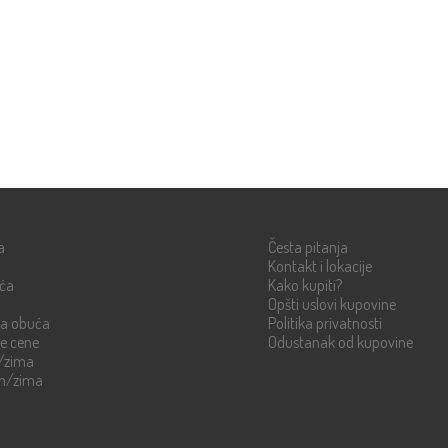
Info strane
a
Česta pitanja
Kontakt i lokacije
uća
Kako kupiti?
Opšti uslovi kupovine
ka obuća
Politika privatnosti
re cene
Odustanak od kupovine
n/zima
en/zima