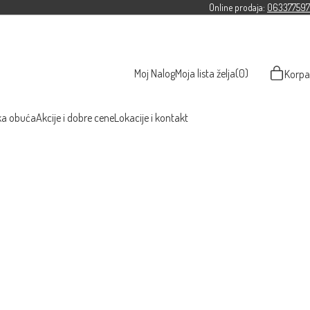
Online prodaja:
063377597
Moj Nalog
Moja lista želja
(0)
Korpa
ka obuća
Akcije i dobre cene
Lokacije i kontakt