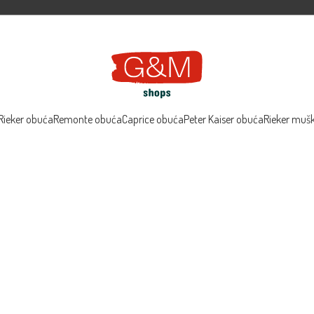
Rieker obuća
Remonte obuća
Caprice obuća
Peter Kaiser obuća
Rieker muš