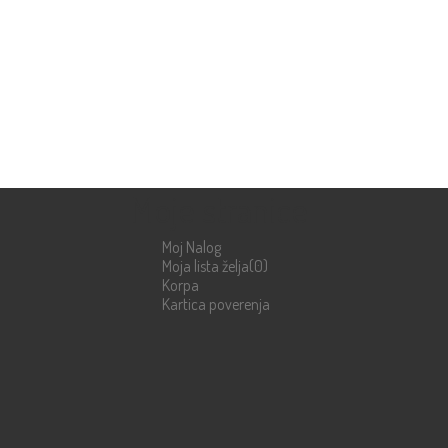
Moje stranice
Moj Nalog
Moja lista želja
(0)
Korpa
Kartica poverenja