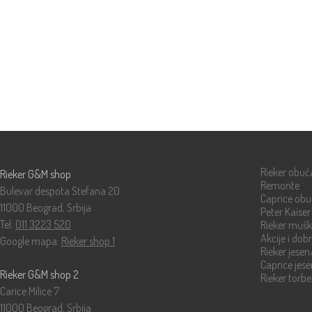
Prodavnice
Katalog
Rieker obuć
Rieker G&M shop
Remonte
Bulevar despota Stefana 20
Caprice ob
11000 Beograd, Srbija
Peter Kaiser
Tel:
011 3223 520
Rieker muš
Akcije i dob
Google mapa:
Rieker shop 1
Rieker jese
Caprice jes
Rieker G&M shop 2
Rieker torbe
Carice Milice 7
11000 Beograd, Srbija