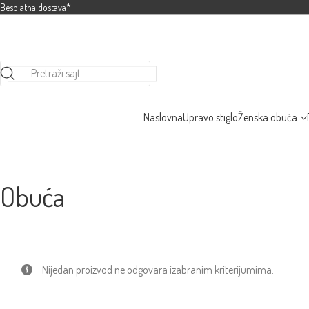
Besplatna dostava*
Pretraži sajt
Naslovna
Upravo stiglo
Ženska obuća
Obuća
Nijedan proizvod ne odgovara izabranim kriterijumima.