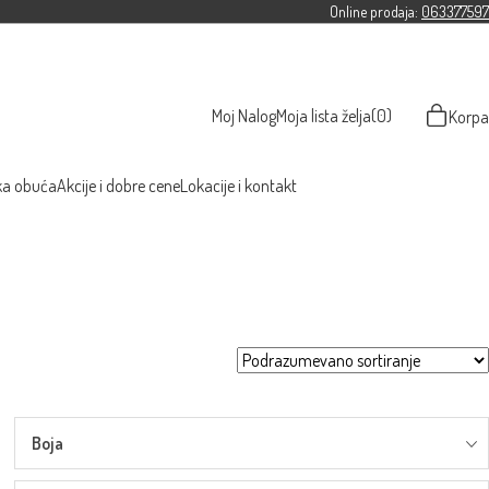
Online prodaja:
063377597
Moj Nalog
Moja lista želja
(0)
Korpa
ka obuća
Akcije i dobre cene
Lokacije i kontakt
Boja