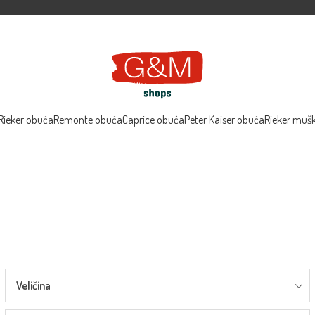
Rieker obuća
Remonte obuća
Caprice obuća
Peter Kaiser obuća
Rieker muš
Veličina