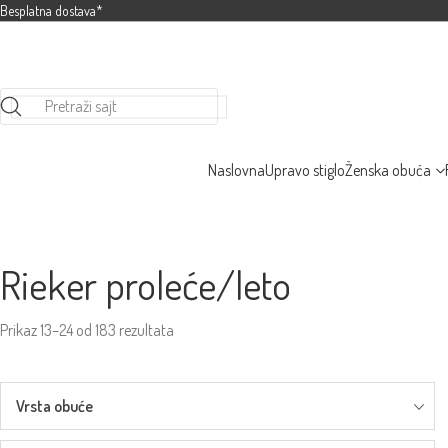
Besplatna dostava*
Pretraži sajt
Naslovna
Upravo stiglo
Ženska obuća
Rieker proleće/leto
Prikaz 13–24 od 183 rezultata
Vrsta obuće