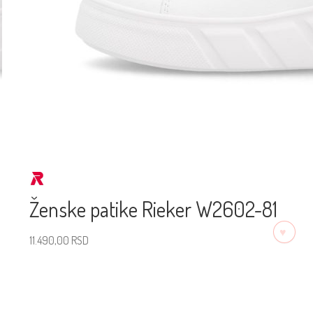
Ženske patike Rieker W2602-81
♡
11.490,00
RSD
Izaberite veličinu