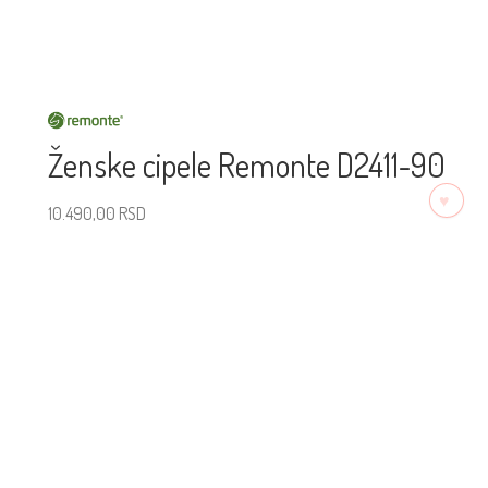
Ženske cipele Remonte D2411-90
♡
10.490,00
RSD
Izaberite veličinu