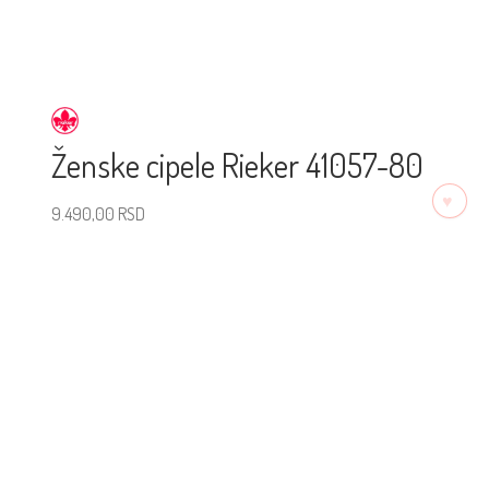
Ženske cipele Rieker 41057-80
♡
9.490,00
RSD
Izaberite veličinu