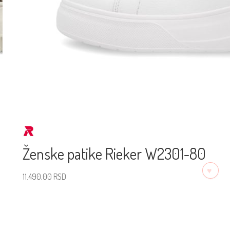
Ženske patike Rieker W2301-80
♡
11.490,00
RSD
Izaberite veličinu