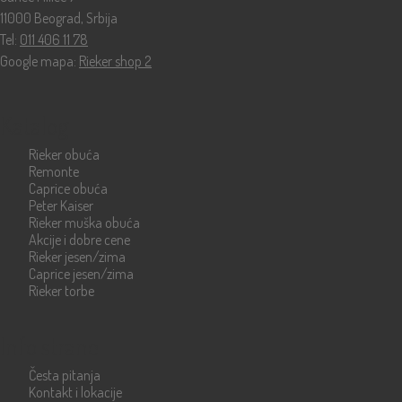
11000 Beograd, Srbija
Tel:
011 406 11 78
Google mapa:
Rieker shop 2
Katalog
Rieker obuća
Remonte
Caprice obuća
Peter Kaiser
Rieker muška obuća
Akcije i dobre cene
Rieker jesen/zima
Caprice jesen/zima
Rieker torbe
Info strane
Česta pitanja
Kontakt i lokacije