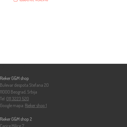
Prodavnice
Rieker G&M shop
Bulevar despota Stefana 20
11000 Beograd, Srbija
Tel:
011 3223 520
Google mapa:
Rieker shop 1
Rieker G&M shop 2
Carice Milice 7