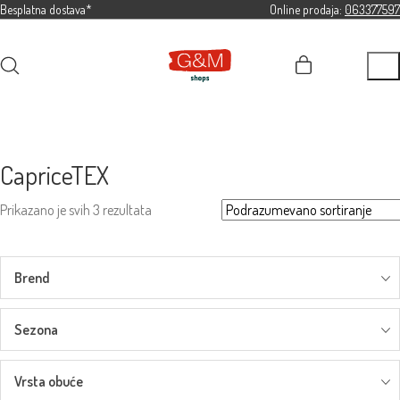
Besplatna dostava*
Online prodaja:
063377597
CapriceTEX
Prikazano je svih 3 rezultata
Brend
Sezona
Vrsta obuće