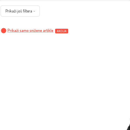
Prikaži još filtera
Prikaži samo snižene artikle