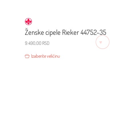
Ženske cipele Rieker 44752-35
♡
9.490,00
RSD
Izaberite veličinu