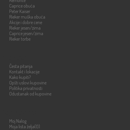
Remonte
Caprice obuća
Peter Kaiser
Rieker muška obuća
Akcije i dobre cene
Rieker jesen/zima
Caprice jesen/zima
Rieker torbe
Info strane
Česta pitanja
Kontakt i lokacije
Kako kupiti?
Opšti uslovi kupovine
Politika privatnosti
Odustanak od kupovine
Moje stranice
Moj Nalog
Moja lista želja
(0)