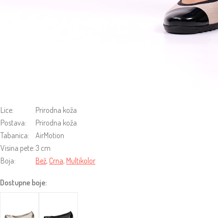
Lice:
Prirodna koža
Postava:
Prirodna koža
Tabanica:
AirMotion
Visina pete:
3 cm
Boja:
Bež
,
Crna
,
Multikolor
Dostupne boje: