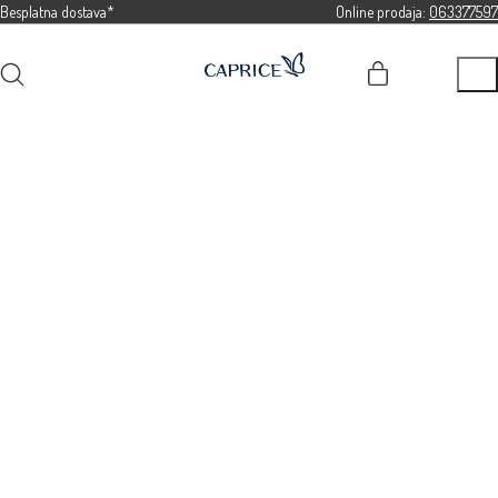
Besplatna dostava*
Online prodaja:
063377597