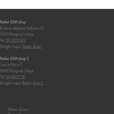
Prodavnice
Rieker G&M shop
Bulevar despota Stefana 20
11000 Beograd, Srbija
Tel:
011 3223 520
Google mapa:
Rieker shop 1
Rieker G&M shop 2
Carice Milice 7
11000 Beograd, Srbija
Tel:
011 406 11 78
Google mapa:
Rieker shop 2
Katalog
Rieker obuća