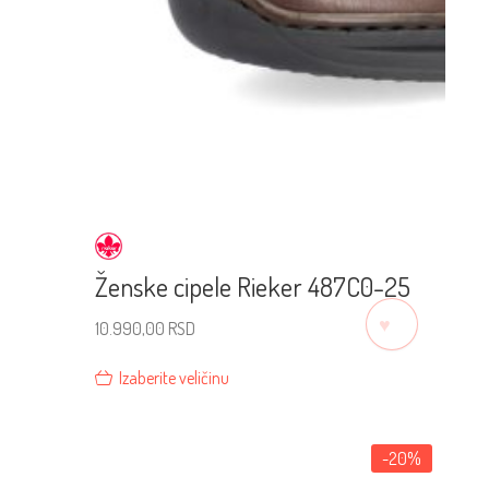
Ženske cipele Rieker 487C0-25
♡
10.990,00
RSD
Izaberite veličinu
-20%