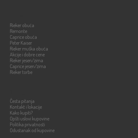
Katalog
Rieker obuća
Remonte
Caprice obuća
Peter Kaiser
Rieker muška obuća
Akcije i dobre cene
Rieker jesen/zima
Caprice jesen/zima
Rieker torbe
Info strane
Česta pitanja
Kontakt i lokacije
Kako kupiti?
Opšti uslovi kupovine
Politika privatnosti
Odustanak od kupovine