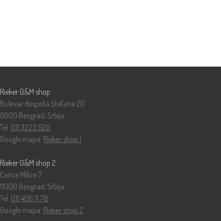
Prodavnice
Rieker G&M shop
Bulevar despota Stefana 20
11000 Beograd, Srbija
Tel:
011 3223 520
Google mapa:
Rieker shop 1
Rieker G&M shop 2
Carice Milice 7
11000 Beograd, Srbija
Tel:
011 406 11 78
Google mapa:
Rieker shop 2