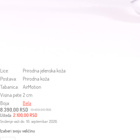
Lice:
Prirodna jelenska koža
Postava:
Prirodna koža
Tabanica:
AirMotion
Visina pete:
2 cm
Boja:
Bela
8.390,00
RSD
10.490,00
RSD
Originalna
Trenutna
Ušteda:
2.100,00
RSD
cena
cena
Sniženje važi do: 16. septembar 2026.
je
je:
bila:
8.390,00 RSD.
10.490,00 RSD.