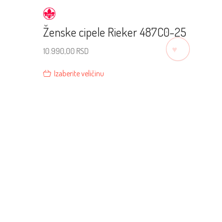
Ženske cipele Rieker 487C0-25
♡
10.990,00
RSD
Izaberite veličinu