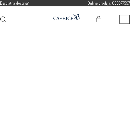
Besplatna dostava*
Online prodaja:
063377597