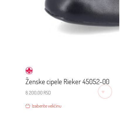
Ženske cipele Rieker 45052-00
♡
8.200,00
RSD
Izaberite veličinu