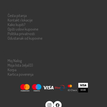
Info strane
Česta pitanja
Kontakt i lokacije
Kako kupiti?
Opšti uslovi kupovine
Politika privatnosti
Odustanak od kupovine
Moje stranice
Moj Nalog
Moja lista želja
(0)
Korpa
Kartica poverenja