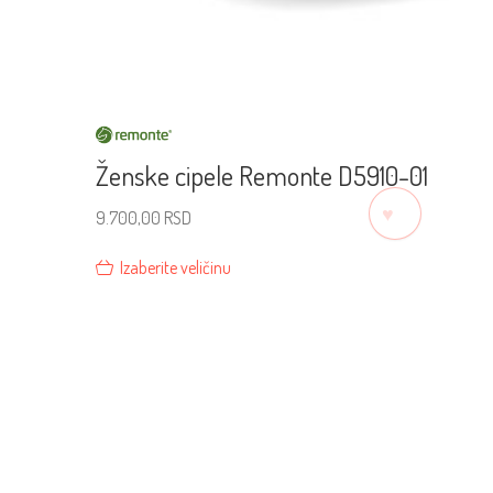
Ženske cipele Remonte D5910-01
♡
9.700,00
RSD
Izaberite veličinu