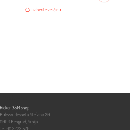
Izaberite veličinu
Prodavnice
Rieker G&M shop
Bulevar despota Stefana 20
11000 Beograd, Srbija
Tel:
011 3223 520