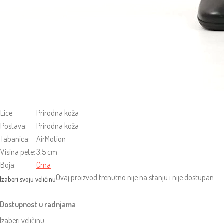
Lice:
Prirodna koža
Postava:
Prirodna koža
Tabanica:
AirMotion
Visina pete:
3,5 cm
Boja:
Crna
Ovaj proizvod trenutno nije na stanju i nije dostupan.
Dostupnost u radnjama
Izaberi veličinu.