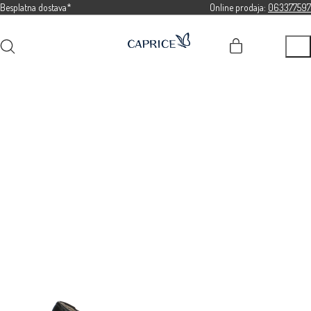
Besplatna dostava*
Online prodaja:
063377597