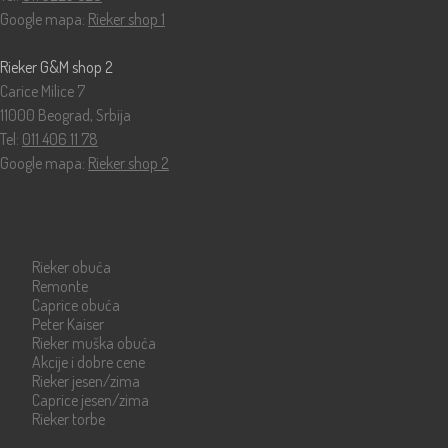
Google mapa:
Rieker shop 1
Rieker G&M shop 2
Carice Milice 7
11000 Beograd, Srbija
Tel:
011 406 11 78
Google mapa:
Rieker shop 2
Katalog
Rieker obuća
Remonte
Caprice obuća
Peter Kaiser
Rieker muška obuća
Akcije i dobre cene
Rieker jesen/zima
Caprice jesen/zima
Rieker torbe