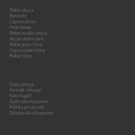
Katalog
Rieker obuća
Remonte
Caprice obuća
Peter Kaiser
Rieker muška obuća
Akcije i dobre cene
Rieker jesen/zima
Caprice jesen/zima
Rieker torbe
Info strane
Česta pitanja
Kontakt i lokacije
Kako kupiti?
Opšti uslovi kupovine
Politika privatnosti
Odustanak od kupovine
Moje stranice