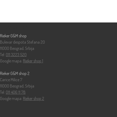
Prodavnice
Rieker G&M shop
Bulevar despota Stefana 20
11000 Beograd, Srbija
Tel:
011 3223 520
Google mapa:
Rieker shop 1
Rieker G&M shop 2
Carice Milice 7
11000 Beograd, Srbija
Tel:
011 406 11 78
Google mapa:
Rieker shop 2