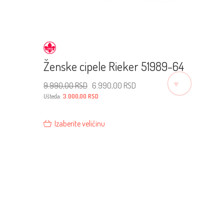
Ženske cipele Rieker 51989-64
♡
Originalna
Trenutna
9.990,00
RSD
6.990,00
RSD
cena
cena
je
je:
Ušteda:
3.000,00
RSD
bila:
6.990,00 RSD.
9.990,00 RSD.
Izaberite veličinu