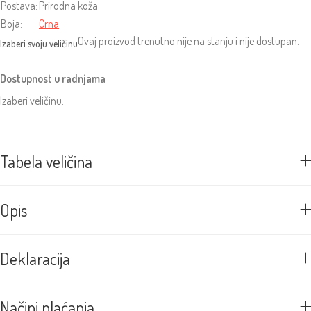
Postava:
Prirodna koža
Boja:
Crna
Ovaj proizvod trenutno nije na stanju i nije dostupan.
Dostupnost u radnjama
Izaberi veličinu.
Tabela veličina
Opis
Deklaracija
Načini plaćanja