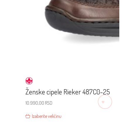
Ženske cipele Rieker 487C0-25
♡
10.990,00
RSD
Izaberite veličinu