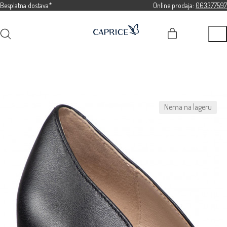
Besplatna dostava*
Online prodaja:
063377597
Nema na lageru