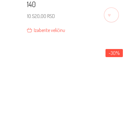
140
♡
10.520,00
RSD
Izaberite veličinu
-30%