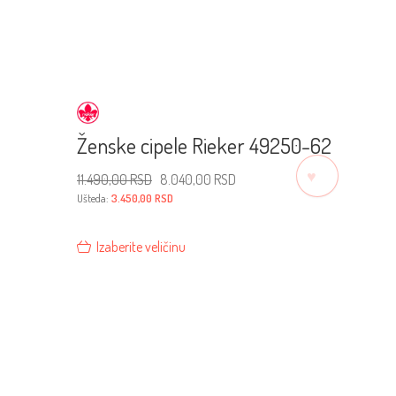
Ženske cipele Rieker 49250-62
♡
Originalna
Trenutna
11.490,00
RSD
8.040,00
RSD
cena
cena
je
je:
Ušteda:
3.450,00
RSD
bila:
8.040,00 RSD.
11.490,00 RSD.
Izaberite veličinu