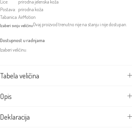
Lice:
prirodna jelenska koža
Postava:
prirodna koža
Tabanica:
AirMotion
Ovaj proizvod trenutno nije na stanju i nije dostupan.
Dostupnost u radnjama
Izaberi veličinu.
Tabela veličina
Opis
Deklaracija