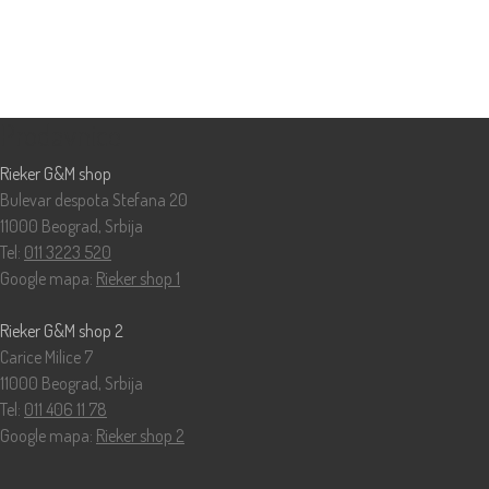
Prodavnice
Rieker G&M shop
Bulevar despota Stefana 20
11000 Beograd, Srbija
Tel:
011 3223 520
Google mapa:
Rieker shop 1
Rieker G&M shop 2
Carice Milice 7
11000 Beograd, Srbija
Tel:
011 406 11 78
Google mapa:
Rieker shop 2