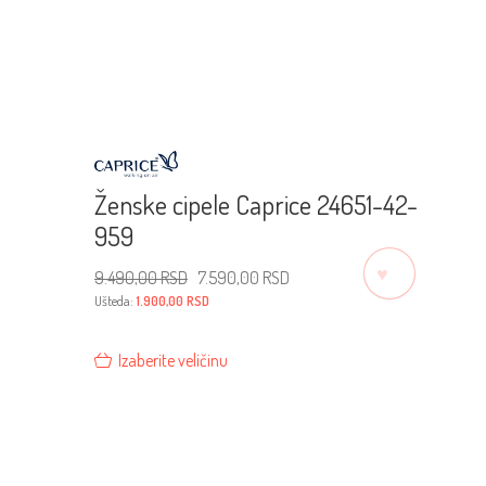
Ženske cipele Caprice 24651-42-
959
♡
Originalna
Trenutna
9.490,00
RSD
7.590,00
RSD
cena
cena
je
je:
Ušteda:
1.900,00
RSD
bila:
7.590,00 RSD.
9.490,00 RSD.
Izaberite veličinu