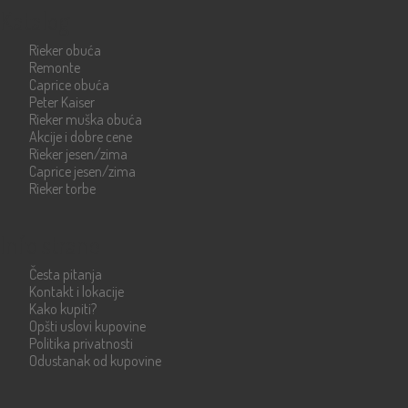
Katalog
Rieker obuća
Remonte
Caprice obuća
Peter Kaiser
Rieker muška obuća
Akcije i dobre cene
Rieker jesen/zima
Caprice jesen/zima
Rieker torbe
Info strane
Česta pitanja
Kontakt i lokacije
Kako kupiti?
Opšti uslovi kupovine
Politika privatnosti
Odustanak od kupovine