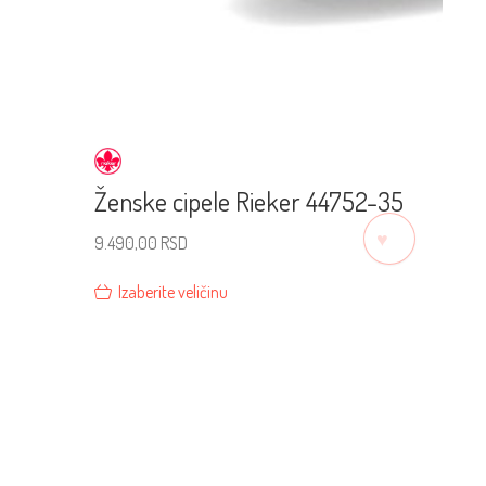
Ženske cipele Rieker 44752-35
♡
9.490,00
RSD
Izaberite veličinu