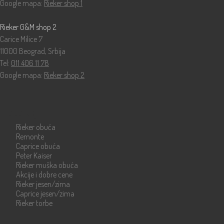
Google mapa:
Rieker shop 1
Rieker G&M shop 2
Carice Milice 7
11000 Beograd, Srbija
Tel:
011 406 11 78
Google mapa:
Rieker shop 2
Katalog
Rieker obuća
Remonte
Caprice obuća
Peter Kaiser
Rieker muška obuća
Akcije i dobre cene
Rieker jesen/zima
Caprice jesen/zima
Rieker torbe