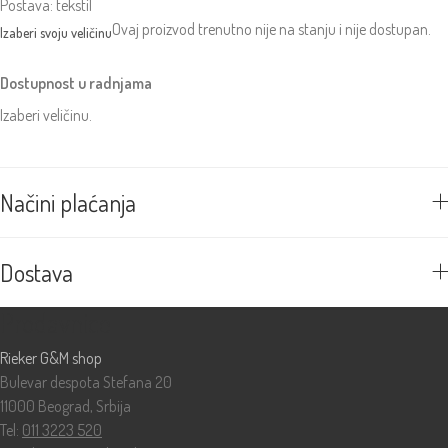
Postava: tekstil
Ovaj proizvod trenutno nije na stanju i nije dostupan.
Dostupnost u radnjama
Izaberi veličinu.
Načini plaćanja
Dostava
Prodavnice
Rieker G&M shop
Bulevar despota Stefana 20
11000 Beograd, Srbija
Tel:
011 3223 520