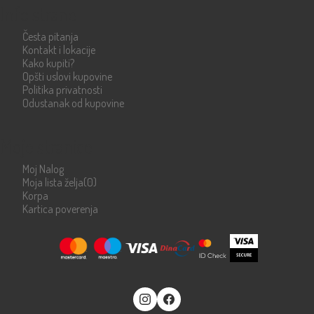
Info strane
Česta pitanja
Kontakt i lokacije
Kako kupiti?
Opšti uslovi kupovine
Politika privatnosti
Odustanak od kupovine
Moje stranice
Moj Nalog
Moja lista želja
(0)
Korpa
Kartica poverenja