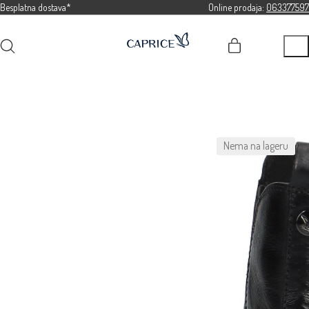
Besplatna dostava*
Online prodaja:
063377597
Nema na lageru