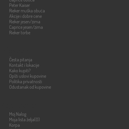
Peter Kaiser
Rieker muška obuća
Akcije i dobre cene
Rieker jesen/zima
Caprice jesen/zima
Rieker torbe
Info strane
Česta pitanja
Kontakt i lokacije
Kako kupiti?
Opšti uslovi kupovine
Politika privatnosti
Odustanak od kupovine
Moje stranice
Moj Nalog
Moja lista želja
(0)
Korpa