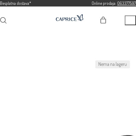
Besplatna dostava*
Online prodaja:
063377597
Nema na lageru