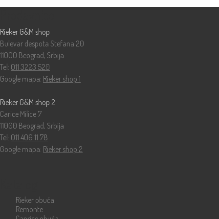
Prodavnice
Rieker G&M shop
Bulevar despota Stefana 20
11000 Beograd, Srbija
Tel:
011 3223 520
Google mapa:
Rieker shop 1
Rieker G&M shop 2
Carice Milice 7
11000 Beograd, Srbija
Tel:
011 406 11 78
Google mapa:
Rieker shop 2
Katalog
Rieker obuća
Remonte
Caprice obuća