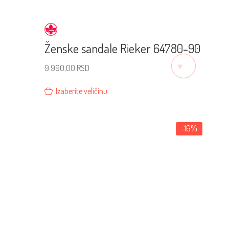
Ženske sandale Rieker 64780-90
♡
9.990,00
RSD
Izaberite veličinu
-16%