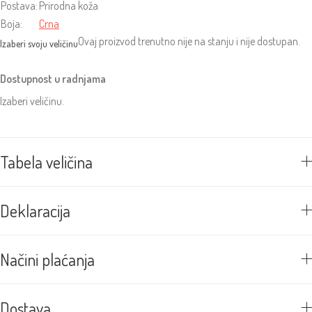
Postava:
Prirodna koža
Boja:
Crna
Ovaj proizvod trenutno nije na stanju i nije dostupan.
Dostupnost u radnjama
Izaberi veličinu.
Tabela veličina
Deklaracija
Načini plaćanja
Dostava