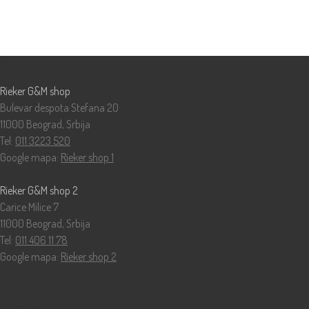
Prodavnice
Rieker G&M shop
Bulevar despota Stefana 20
11000 Beograd, Srbija
Tel:
011 3223 520
Google mapa:
Rieker shop 1
Rieker G&M shop 2
Carice Milice 7
11000 Beograd, Srbija
Tel:
011 406 11 78
Google mapa:
Rieker shop 2
Katalog