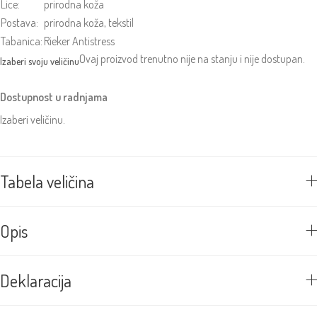
Lice:
prirodna koža
Postava:
prirodna koža, tekstil
Tabanica:
Rieker Antistress
Ovaj proizvod trenutno nije na stanju i nije dostupan.
Dostupnost u radnjama
Izaberi veličinu.
Tabela veličina
Opis
Deklaracija