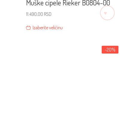
Muške cipele Rieker B0804-00
♡
11.490,00
RSD
Izaberite veličinu
-20%