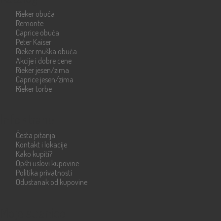
Rieker obuća
Remonte
Caprice obuća
Peter Kaiser
Rieker muška obuća
Akcije i dobre cene
Rieker jesen/zima
Caprice jesen/zima
Rieker torbe
Info strane
Česta pitanja
Kontakt i lokacije
Kako kupiti?
Opšti uslovi kupovine
Politika privatnosti
Odustanak od kupovine
Moje stranice