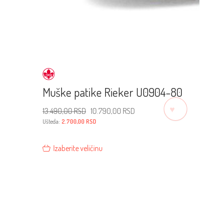
Muške patike Rieker U0904-80
♡
Originalna
Trenutna
13.490,00
RSD
10.790,00
RSD
cena
cena
je
je:
Ušteda:
2.700,00
RSD
bila:
10.790,00 RSD.
13.490,00 RSD.
Izaberite veličinu