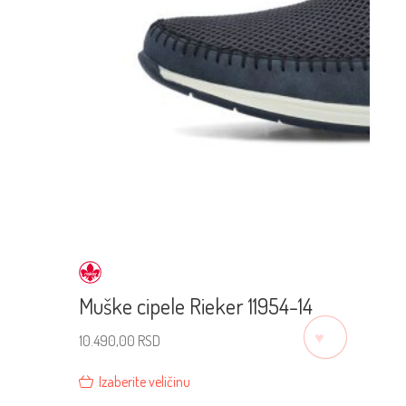
Muške cipele Rieker 11954-14
♡
10.490,00
RSD
Izaberite veličinu