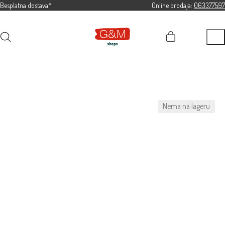
Besplatna dostava*
Online prodaja:
063377597
Nema na lageru