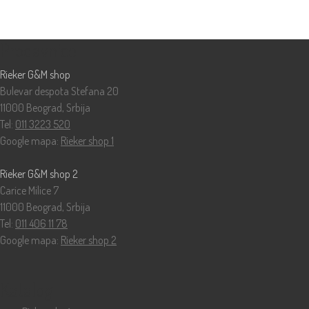
Prodavnice
Rieker G&M shop
Bulevar despota Stefana 20
11000 Beograd, Srbija
Tel:
011 3223 520
Google mapa:
Rieker shop 1
Rieker G&M shop 2
Carice Milice 7
11000 Beograd, Srbija
Tel:
011 406 11 78
Google mapa:
Rieker shop 2
Katalog