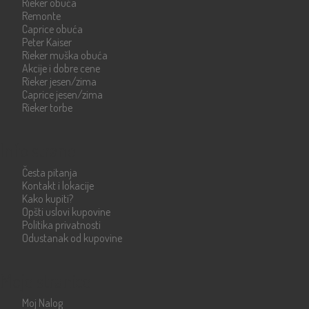
Rieker obuća
Remonte
Caprice obuća
Peter Kaiser
Rieker muška obuća
Akcije i dobre cene
Rieker jesen/zima
Caprice jesen/zima
Rieker torbe
Info strane
Česta pitanja
Kontakt i lokacije
Kako kupiti?
Opšti uslovi kupovine
Politika privatnosti
Odustanak od kupovine
Moje stranice
Moj Nalog