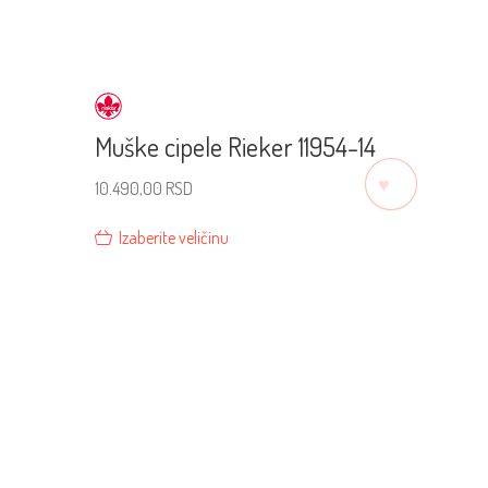
Muške cipele Rieker 11954-14
♡
10.490,00
RSD
Izaberite veličinu