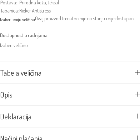
Postava:
Prirodna koža, tekstil
Tabanica:
Rieker Antistress
Ovaj proizvod trenutno nije na stanju i nije dostupan.
Dostupnost u radnjama
Izaberi veličinu.
Tabela veličina
Opis
Deklaracija
Načini plaćanja