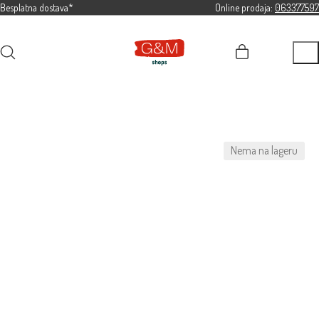
Besplatna dostava*
Online prodaja:
063377597
Nema na lageru