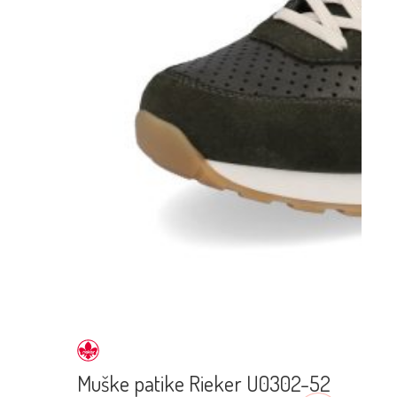
Muške patike Rieker U0302-52