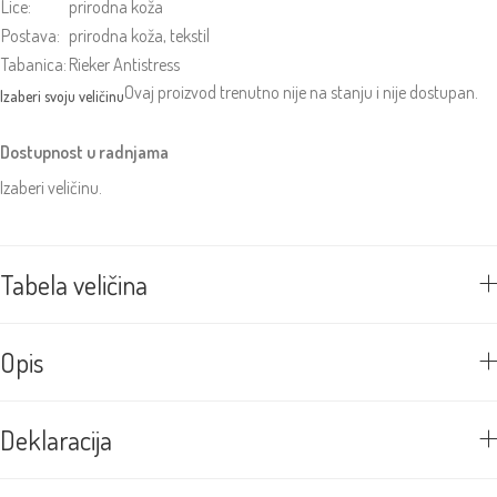
Lice:
prirodna koža
Postava:
prirodna koža, tekstil
Tabanica:
Rieker Antistress
Ovaj proizvod trenutno nije na stanju i nije dostupan.
Dostupnost u radnjama
Izaberi veličinu.
Tabela veličina
Opis
Deklaracija