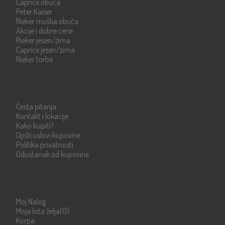
Caprice obuća
Peter Kaiser
Rieker muška obuća
Akcije i dobre cene
Rieker jesen/zima
Caprice jesen/zima
Rieker torbe
Info strane
Česta pitanja
Kontakt i lokacije
Kako kupiti?
Opšti uslovi kupovine
Politika privatnosti
Odustanak od kupovine
Moje stranice
Moj Nalog
Moja lista želja
(0)
Korpa