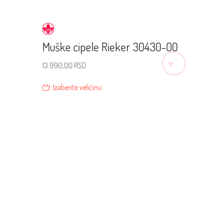
Muške cipele Rieker 30430-00
♡
13.990,00
RSD
Izaberite veličinu