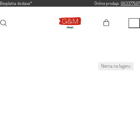
Besplatna dostava*
Online prodaja:
063377597
Nema na lageru