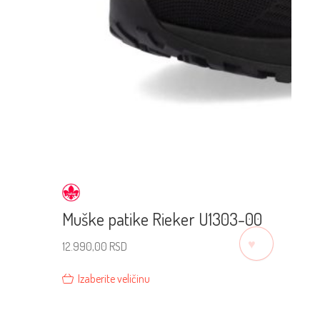
Muške patike Rieker U1303-00
♡
12.990,00
RSD
Izaberite veličinu