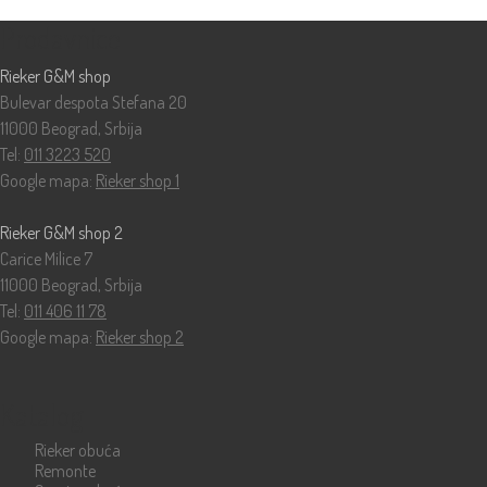
Prodavnice
Rieker G&M shop
Bulevar despota Stefana 20
11000 Beograd, Srbija
Tel:
011 3223 520
Google mapa:
Rieker shop 1
Rieker G&M shop 2
Carice Milice 7
11000 Beograd, Srbija
Tel:
011 406 11 78
Google mapa:
Rieker shop 2
Katalog
Rieker obuća
Remonte