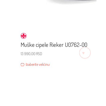
Muške cipele Rieker U0762-00
♡
13.990,00
RSD
Izaberite veličinu