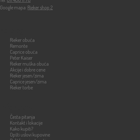
Tel:
011 406 11 78
Google mapa:
Rieker shop 2
Katalog
Rieker obuća
Remonte
Caprice obuća
Peter Kaiser
Rieker muška obuća
Akcije i dobre cene
Rieker jesen/zima
Caprice jesen/zima
Rieker torbe
Info strane
Česta pitanja
Kontakt i lokacije
Kako kupiti?
Opšti uslovi kupovine