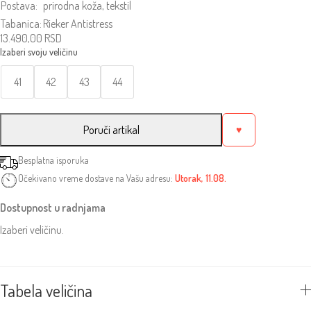
Postava:
prirodna koža, tekstil
Tabanica:
Rieker Antistress
13.490,00
RSD
41
42
43
44
Poruči artikal
♥
Besplatna isporuka
Očekivano vreme dostave na Vašu adresu:
Utorak, 11.08.
Dostupnost u radnjama
Izaberi veličinu.
Tabela veličina