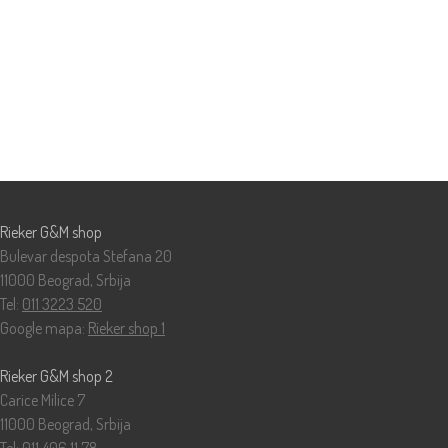
Prodavnice
Rieker G&M shop
Bulevar despota Stefana 20
11000 Beograd, Srbija
Tel:
011 3223 520
Google mapa:
Rieker shop 1
Rieker G&M shop 2
Carice Milice 7
11000 Beograd, Srbija