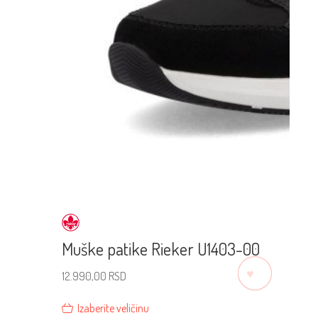
Muške patike Rieker U1403-00
♡
12.990,00
RSD
Izaberite veličinu