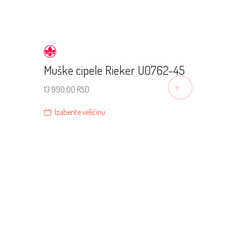
Muške cipele Rieker U0762-45
♡
13.990,00
RSD
Izaberite veličinu