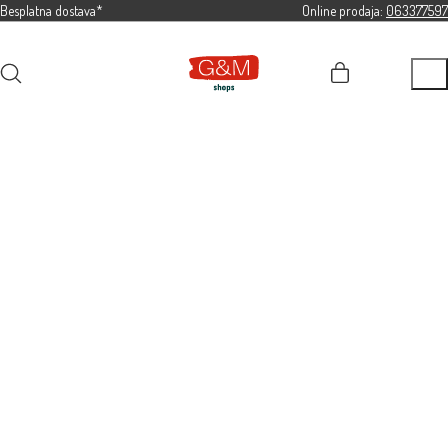
Besplatna dostava*
Online prodaja:
063377597