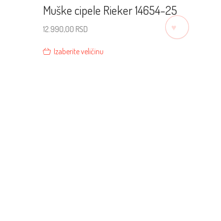
Muške cipele Rieker 14654-25
♡
12.990,00
RSD
Izaberite veličinu