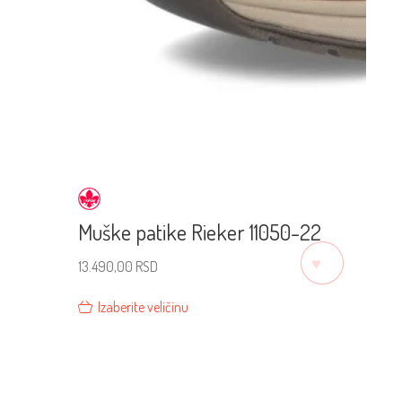
Muške patike Rieker 11050-22
♡
13.490,00
RSD
Izaberite veličinu