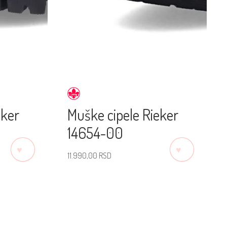
eker
Muške cipele Rieker
14654-00
♡
♡
11.990,00
RSD
Izaberite veličinu