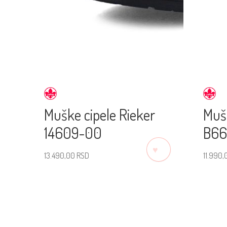
Muške cipele Rieker
Muš
14609-00
B66
♡
13.490,00
RSD
11.990
Izaberite veličinu
Izab