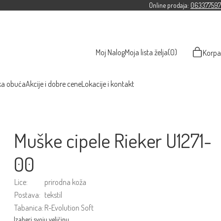
Online prodaja:
063377597
Moj Nalog
Moja lista želja
(0)
Korpa
ka obuća
Akcije i dobre cene
Lokacije i kontakt
Muške cipele Rieker U1271-
00
Lice:
prirodna koža
Postava:
tekstil
Tabanica:
R-Evolution Soft