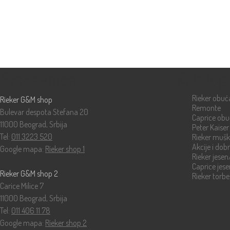
Prodavnice
Katalog
Rieker obuć
Rieker G&M shop
Remonte
Bulevar despota Stefana 20
Caprice ob
11000 Beograd, Srbija
Peter Kaiser
Tel:
011 3223 520
Rieker muš
Akcije i dob
Google mapa:
Rieker shop 1
Rieker jese
Caprice jes
Rieker G&M shop 2
Rieker torbe
Carice Milice 7
11000 Beograd, Srbija
Tel:
011 406 11 78
Google mapa:
Rieker shop 2