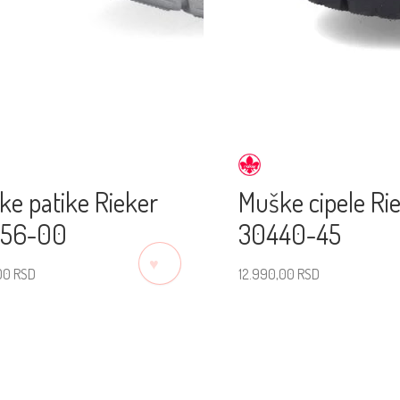
ke patike Rieker
Muške cipele Ri
56-00
30440-45
♡
,00
RSD
12.990,00
RSD
erite veličinu
Izaberite veličinu