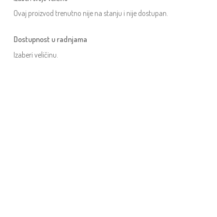
Ovaj proizvod trenutno nije na stanju i nije dostupan.
Dostupnost u radnjama
Izaberi veličinu.