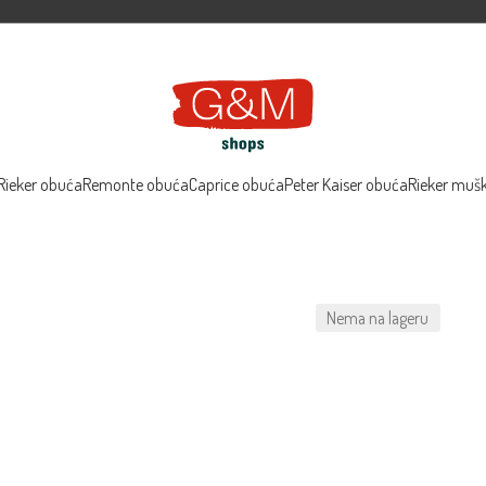
Rieker obuća
Remonte obuća
Caprice obuća
Peter Kaiser obuća
Rieker muš
Nema na lageru