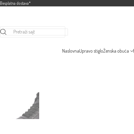
Besplatna dostava*
Pretraži sajt
Naslovna
Upravo stiglo
Ženska obuća