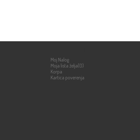
Moje stranice
Moj Nalog
Moja lista želja
(0)
Korpa
Kartica poverenja