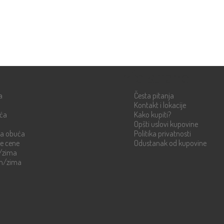
Info strane
a
Česta pitanja
Kontakt i lokacije
uća
Kako kupiti?
Opšti uslovi kupovine
ka obuća
Politika privatnosti
re cene
Odustanak od kupovine
n/zima
en/zima