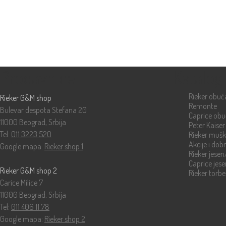
Prodavnice
Katalog
Rieker obuć
Rieker G&M shop
Remonte
Bulevar despota Stefana 20
Caprice ob
11000 Beograd, Srbija
Peter Kaiser
Tel:
011 3223 520
Rieker muš
Akcije i dob
Google mapa:
Rieker shop 1
Rieker jese
Caprice jes
Rieker G&M shop 2
Rieker torbe
Carice Milice 7
11000 Beograd, Srbija
Tel:
011 406 11 78
Google mapa:
Rieker shop 2