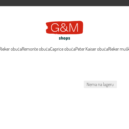
Rieker obuća
Remonte obuća
Caprice obuća
Peter Kaiser obuća
Rieker muš
Nema na lageru