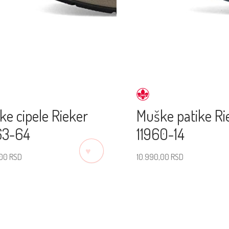
e cipele Rieker
Muške patike Ri
63-64
11960-14
♡
,00
RSD
10.990,00
RSD
erite veličinu
Izaberite veličinu