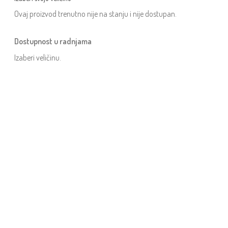
Ovaj proizvod trenutno nije na stanju i nije dostupan.
Dostupnost u radnjama
Izaberi veličinu.