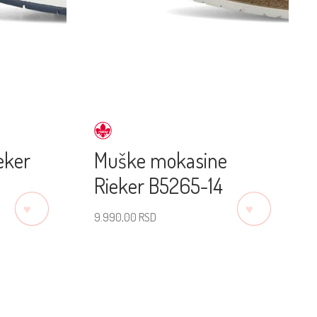
eker
Muške mokasine
Rieker B5265-14
♡
♡
9.990,00
RSD
Izaberite veličinu