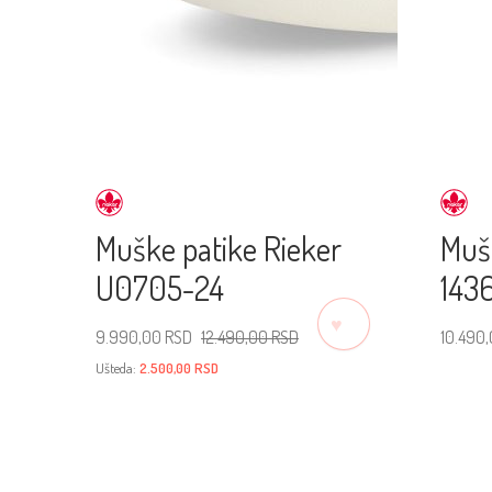
Muške patike Rieker
Mušk
U0705-24
143
♡
Originalna
Trenutna
9.990,00
RSD
12.490,00
RSD
10.490
cena
cena
Ušteda:
2.500,00
RSD
je
je:
Izab
bila:
9.990,00 RSD.
Izaberite veličinu
12.490,00 RSD.