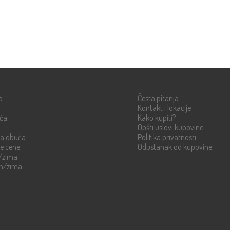
Info strane
a
Česta pitanja
Kontakt i lokacije
uća
Kako kupiti?
Opšti uslovi kupovine
ka obuća
Politika privatnosti
re cene
Odustanak od kupovine
n/zima
en/zima