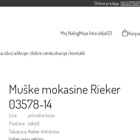
Online prodaja:
063377597
Moj Nalog
Moja lista želja
(0)
Korpa
ka obuća
Akcije i dobre cene
Lokacije i kontakt
Muške mokasine Rieker
03578-14
Lice:
prirodna koža
Postava:
tekstil
Tabanica:
Rieker Antistress