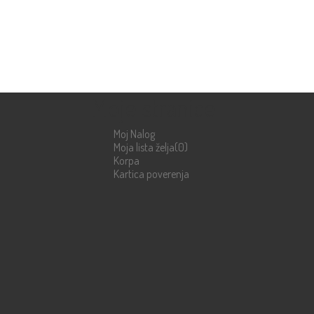
Moje stranice
Moj Nalog
Moja lista želja
(0)
Korpa
Kartica poverenja