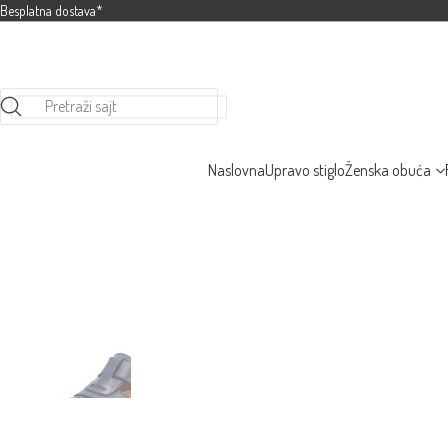
Besplatna dostava*
Pretraži sajt
Naslovna
Upravo stiglo
Ženska obuća