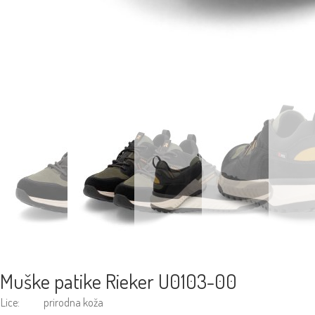
Muške patike Rieker U0103-00
Lice:
prirodna koža