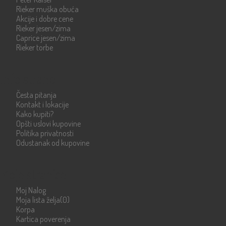
Rieker muška obuća
Akcije i dobre cene
Rieker jesen/zima
Caprice jesen/zima
Rieker torbe
Info strane
Česta pitanja
Kontakt i lokacije
Kako kupiti?
Opšti uslovi kupovine
Politika privatnosti
Odustanak od kupovine
Moje stranice
Moj Nalog
Moja lista želja
(0)
Korpa
Kartica poverenja