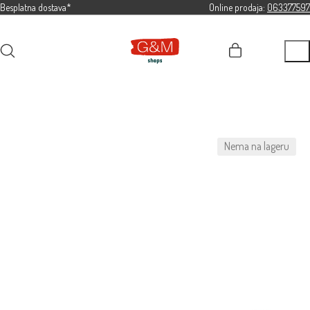
Besplatna dostava*
Online prodaja:
063377597
Nema na lageru