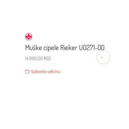
Muške cipele Rieker U0271-00
♡
14.990,00
RSD
Izaberite veličinu