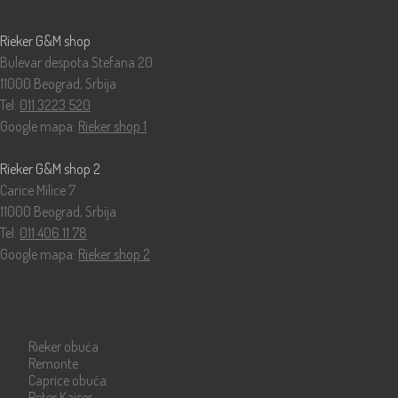
Prodavnice
Rieker G&M shop
Bulevar despota Stefana 20
11000 Beograd, Srbija
Tel:
011 3223 520
Google mapa:
Rieker shop 1
Rieker G&M shop 2
Carice Milice 7
11000 Beograd, Srbija
Tel:
011 406 11 78
Google mapa:
Rieker shop 2
Katalog
Rieker obuća
Remonte
Caprice obuća
Peter Kaiser