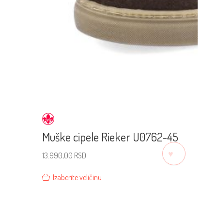
Muške cipele Rieker U0762-45
♡
13.990,00
RSD
Izaberite veličinu