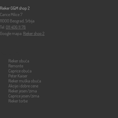
Rieker G&M shop 2
Carice Milice 7
11000 Beograd, Srbija
Tel:
011 406 11 78
Google mapa:
Rieker shop 2
Katalog
Rieker obuća
Remonte
Caprice obuća
Peter Kaiser
Rieker muška obuća
Akcije i dobre cene
Rieker jesen/zima
Caprice jesen/zima
Rieker torbe
Info strane