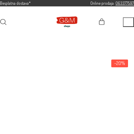
Besplatna dostava*
Online prodaja:
063377597
-20%