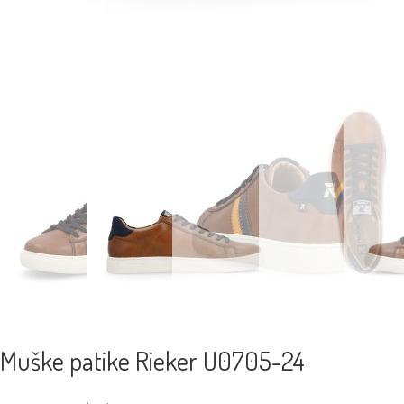
Muške patike Rieker U0705-24