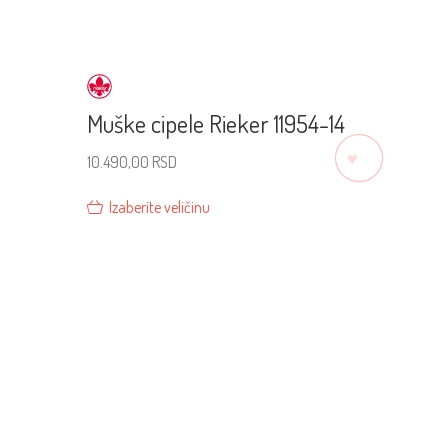
Muške cipele Rieker 11954-14
♡
10.490,00
RSD
Izaberite veličinu