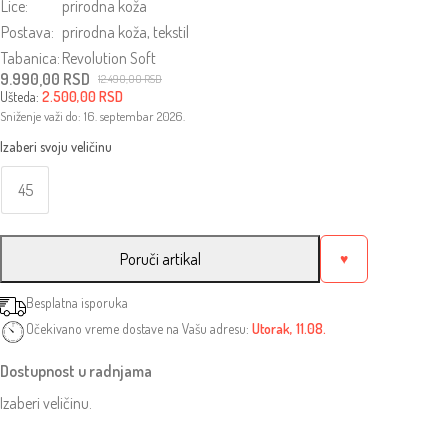
Lice:
prirodna koža
Postava:
prirodna koža, tekstil
Tabanica:
Revolution Soft
9.990,00
RSD
12.490,00
RSD
Originalna
Trenutna
Ušteda:
2.500,00
RSD
cena
cena
Sniženje važi do: 16. septembar 2026.
je
je:
bila:
9.990,00 RSD.
12.490,00 RSD.
45
Poruči artikal
♥
Besplatna isporuka
Očekivano vreme dostave na Vašu adresu:
Utorak, 11.08.
Dostupnost u radnjama
Izaberi veličinu.