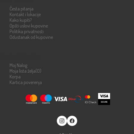
Česta pitanja
Kontakt i lokacije
Kako kupiti?
Opšti uslovi kupovine
Politika privatnosti
Odustanak od kupovine
Moje stranice
Moj Nalog
Moja lista želja
(0)
Korpa
Kartica poverenja