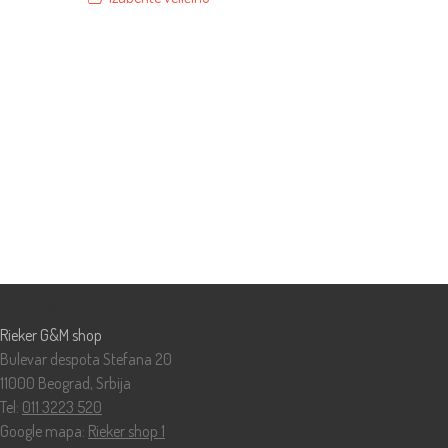
Prodavnice
Rieker G&M shop
Bulevar despota Stefana 20
11000 Beograd, Srbija
Tel:
011 3223 520
Google mapa:
Rieker shop 1