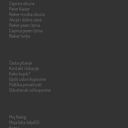
Caprice obuća
Peter Kaiser
Rieker muška obuća
Akcije i dobre cene
Rieker jesen/zima
Caprice jesen/zima
Rieker torbe
Info strane
Česta pitanja
Kontakt i lokacije
Kako kupiti?
Opšti uslovi kupovine
Politika privatnosti
Odustanak od kupovine
Moje stranice
Moj Nalog
Moja lista želja
(0)
Korpa