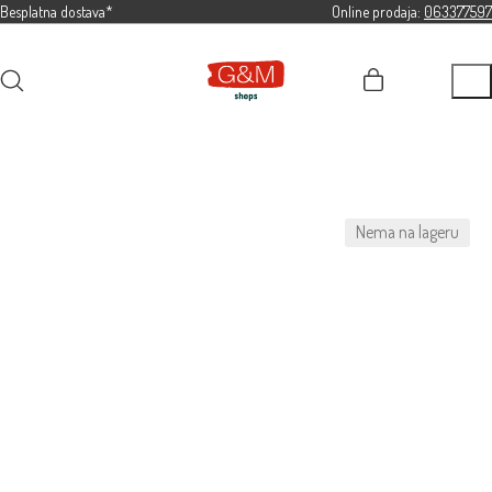
Besplatna dostava*
Online prodaja:
063377597
Nema na lageru