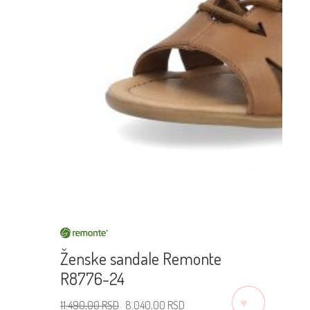
Ženske sandale Remonte
R8776-24
♡
Originalna
Trenutna
11.490,00
RSD
8.040,00
RSD