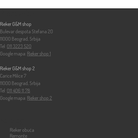
Prodavnice
Rieker G&M shop
Bulevar despota Stefana 20
11000 Beograd, Srbija
Tel:
011 3223 520
Google mapa:
Rieker shop 1
Rieker G&M shop 2
Carice Milice 7
11000 Beograd, Srbija
Tel:
011 406 11 78
Google mapa:
Rieker shop 2
Katalog
Rieker obuća
Remonte