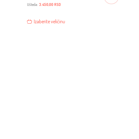
cena
cena
je
je:
Ušteda:
3.450,00
RSD
bila:
8.040,00 RSD.
11.490,00 RSD.
Izaberite veličinu