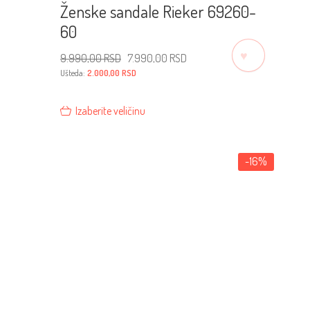
Ženske sandale Rieker 69260-
60
♡
Originalna
Trenutna
9.990,00
RSD
7.990,00
RSD
cena
cena
je
je:
Ušteda:
2.000,00
RSD
bila:
7.990,00 RSD.
9.990,00 RSD.
Izaberite veličinu
-16%