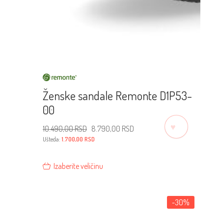
Ženske sandale Remonte D1P53-
00
♡
Originalna
Trenutna
10.490,00
RSD
8.790,00
RSD
cena
cena
je
je:
Ušteda:
1.700,00
RSD
bila:
8.790,00 RSD.
10.490,00 RSD.
Izaberite veličinu
-30%