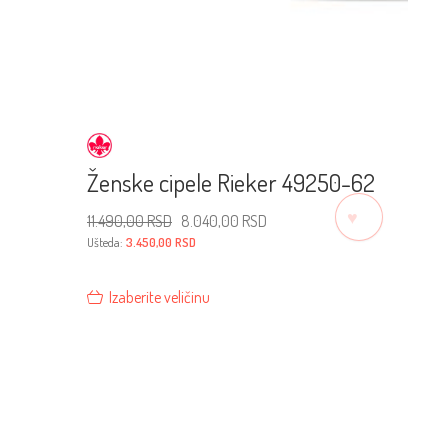
Ženske cipele Rieker 49250-62
♡
Originalna
Trenutna
11.490,00
RSD
8.040,00
RSD
cena
cena
je
je:
Ušteda:
3.450,00
RSD
bila:
8.040,00 RSD.
11.490,00 RSD.
Izaberite veličinu