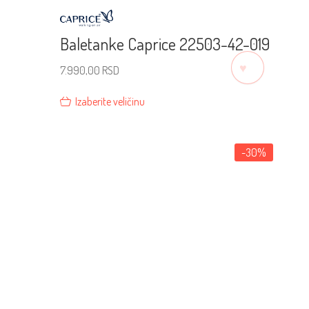
Baletanke Caprice 22503-42-019
♡
7.990,00
RSD
Izaberite veličinu
-30%