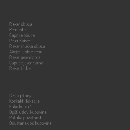
Katalog
Rieker obuća
Remonte
Caprice obuća
Peter Kaiser
Rieker muška obuća
Akcije i dobre cene
Rieker jesen/zima
Caprice jesen/zima
Rieker torbe
Info strane
Česta pitanja
Kontakt i lokacije
Kako kupiti?
Opšti uslovi kupovine
Politika privatnosti
Odustanak od kupovine