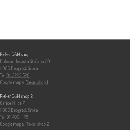
Prodavnice
Rieker G&M shop
Bulevar despota Stefana 20
11000 Beograd, Srbija
Tel:
011 3223 520
Google mapa:
Rieker shop 1
Rieker G&M shop 2
Carice Milice 7
11000 Beograd, Srbija
Tel:
011 406 11 78
Google mapa:
Rieker shop 2