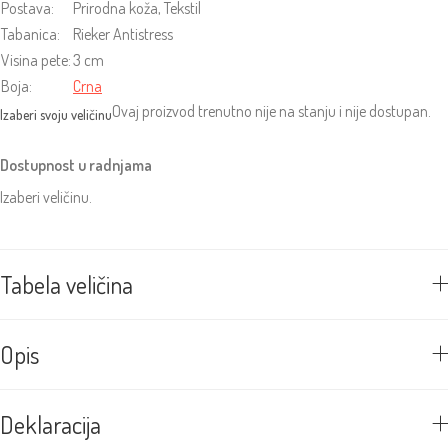
Postava:
Prirodna koža, Tekstil
Tabanica:
Rieker Antistress
Visina pete:
3 cm
Boja:
Crna
Ovaj proizvod trenutno nije na stanju i nije dostupan.
Dostupnost u radnjama
Izaberi veličinu.
Tabela veličina
Opis
Deklaracija