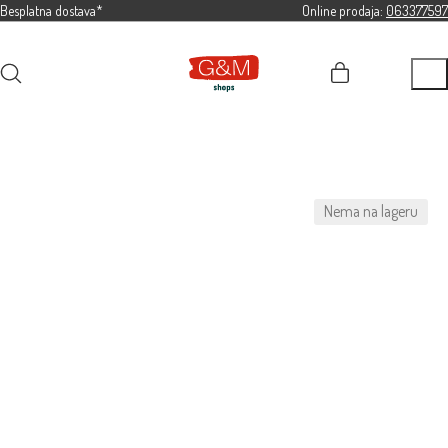
Besplatna dostava*
Online prodaja:
063377597
Nema na lageru