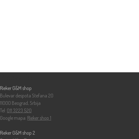
Prodavnice
Rieker G&M shop
Bulevar despota Stefana 20
11000 Beograd, Srbija
Tel:
011 3223 520
Google mapa:
Rieker shop 1
Rieker G&M shop 2