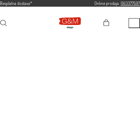
Besplatna dostava*
Online prodaja:
063377597