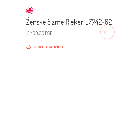
Ženske čizme Rieker L7742-62
♡
12.490,00
RSD
Izaberite veličinu