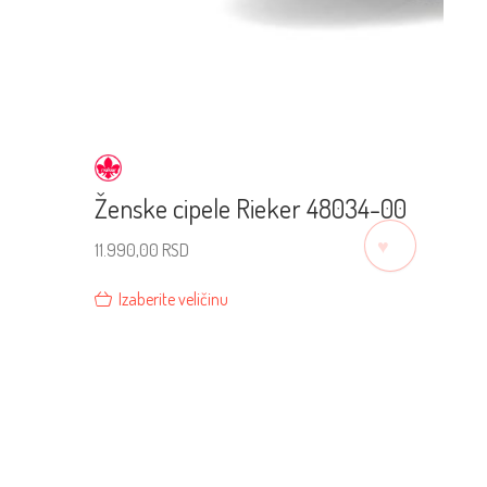
Ženske cipele Rieker 48034-00
♡
11.990,00
RSD
Izaberite veličinu