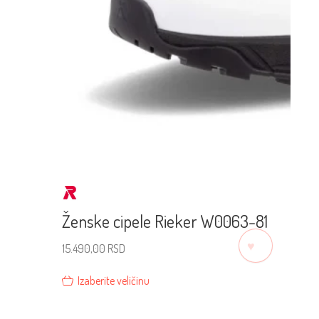
Ženske cipele Rieker W0063-81
♡
15.490,00
RSD
Izaberite veličinu