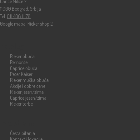
Carice Milice 7
11000 Beograd, Srbija
Tel:
011 406 11 78
Google mapa:
Rieker shop 2
Katalog
Rieker obuća
Remonte
Caprice obuća
Peter Kaiser
Rieker muška obuća
Akcije i dobre cene
Rieker jesen/zima
Caprice jesen/zima
Rieker torbe
Info strane
Česta pitanja
Kontakt i lokacije