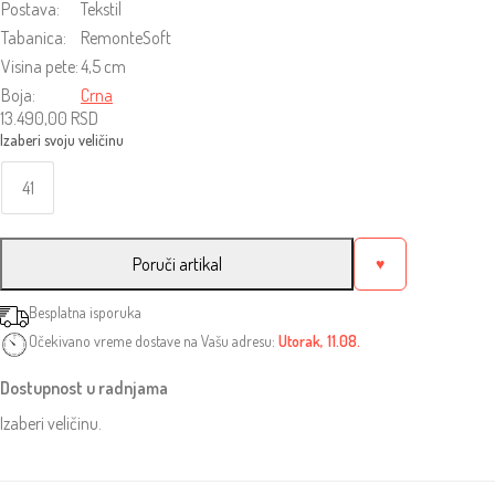
Postava:
Tekstil
Tabanica:
RemonteSoft
Visina pete:
4,5 cm
Boja:
Crna
13.490,00
RSD
41
Poruči artikal
♥
Besplatna isporuka
Očekivano vreme dostave na Vašu adresu:
Utorak, 11.08.
Dostupnost u radnjama
Izaberi veličinu.