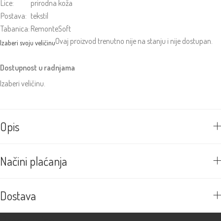
Lice:
prirodna koža
Postava:
tekstil
Tabanica:
RemonteSoft
Ovaj proizvod trenutno nije na stanju i nije dostupan.
Dostupnost u radnjama
Izaberi veličinu.
Opis
Načini plaćanja
Dostava
Prodavnice