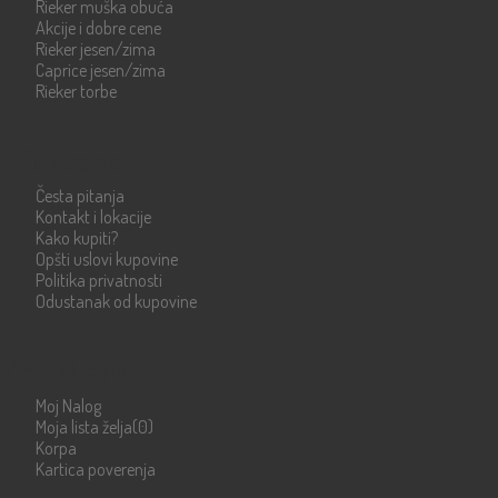
Rieker muška obuća
Akcije i dobre cene
Rieker jesen/zima
Caprice jesen/zima
Rieker torbe
Info strane
Česta pitanja
Kontakt i lokacije
Kako kupiti?
Opšti uslovi kupovine
Politika privatnosti
Odustanak od kupovine
Moje stranice
Moj Nalog
Moja lista želja
(0)
Korpa
Kartica poverenja