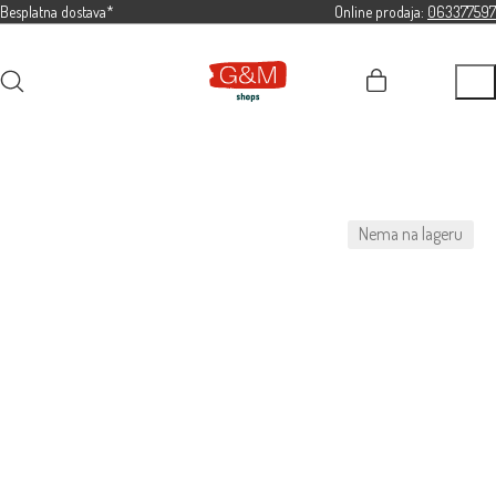
Besplatna dostava*
Online prodaja:
063377597
Nema na lageru