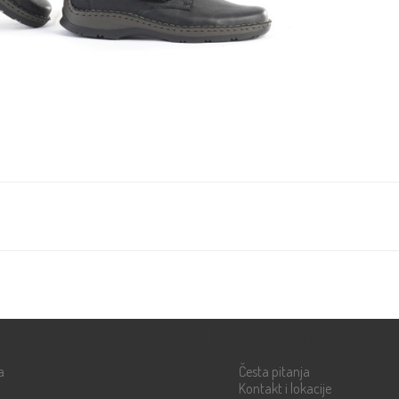
Info strane
a
Česta pitanja
Kontakt i lokacije