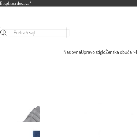
Besplatna dostava*
Pretraži sajt
Naslovna
Upravo stiglo
Ženska obuća