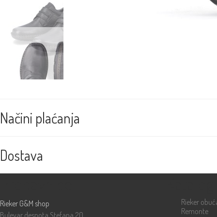
Načini plaćanja
Dostava
Prodavnice
Katalog
Rieker obuć
Rieker G&M shop
Remonte
Bulevar despota Stefana 20