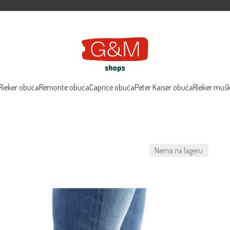
Rieker obuća
Remonte obuća
Caprice obuća
Peter Kaiser obuća
Rieker muš
Nema na lageru