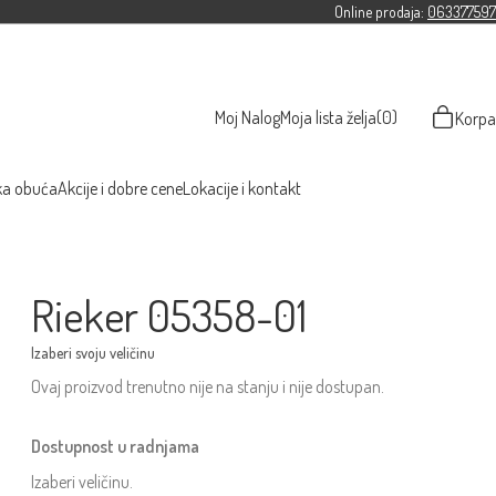
Online prodaja:
063377597
Moj Nalog
Moja lista želja
(0)
Korpa
ka obuća
Akcije i dobre cene
Lokacije i kontakt
Rieker 05358-01
Ovaj proizvod trenutno nije na stanju i nije dostupan.
Dostupnost u radnjama
Izaberi veličinu.