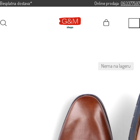
Besplatna dostava*
Online prodaja:
063377597
Nema na lageru