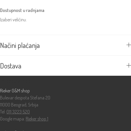
Dostupnost u radnjama
Izaberi veličinu.
Načini plaćanja
Dostava
Prodavnice
Rieker G&M shop
Bulevar despota Stefana 20
11000 Beograd, Srbija
Tel:
011 3223 520
Google mapa:
Rieker shop 1