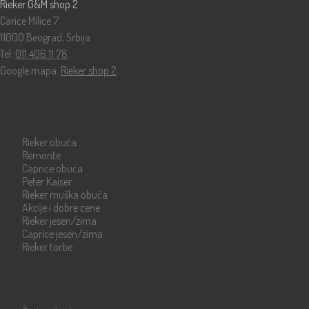
Rieker G&M shop 2
Carice Milice 7
11000 Beograd, Srbija
Tel:
011 406 11 78
Google mapa:
Rieker shop 2
Katalog
Rieker obuća
Remonte
Caprice obuća
Peter Kaiser
Rieker muška obuća
Akcije i dobre cene
Rieker jesen/zima
Caprice jesen/zima
Rieker torbe
Info strane