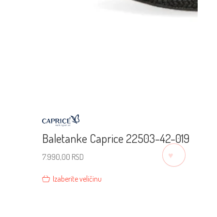
Baletanke Caprice 22503-42-019
♡
7.990,00
RSD
Izaberite veličinu