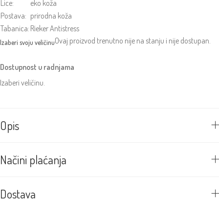
Lice:
eko koža
Postava:
prirodna koža
Tabanica:
Rieker Antistress
Ovaj proizvod trenutno nije na stanju i nije dostupan.
Dostupnost u radnjama
Izaberi veličinu.
Opis
Načini plaćanja
Dostava