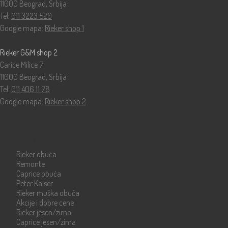
11000 Beograd, Srbija
Tel:
011 3223 520
Google mapa:
Rieker shop 1
Rieker G&M shop 2
Carice Milice 7
11000 Beograd, Srbija
Tel:
011 406 11 78
Google mapa:
Rieker shop 2
Katalog
Rieker obuća
Remonte
Caprice obuća
Peter Kaiser
Rieker muška obuća
Akcije i dobre cene
Rieker jesen/zima
Caprice jesen/zima