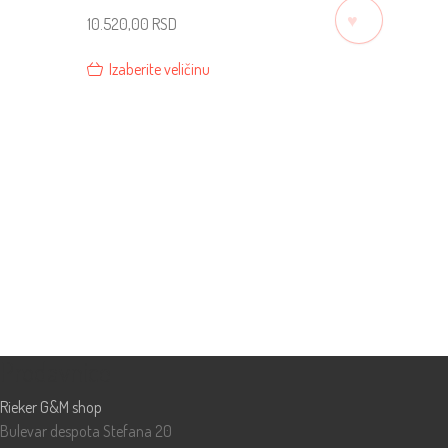
♡
10.520,00
RSD
Izaberite veličinu
Prodavnice
Rieker G&M shop
Bulevar despota Stefana 20