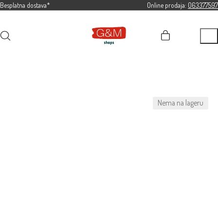
Besplatna dostava*
Online prodaja:
063377597
Nema na lageru