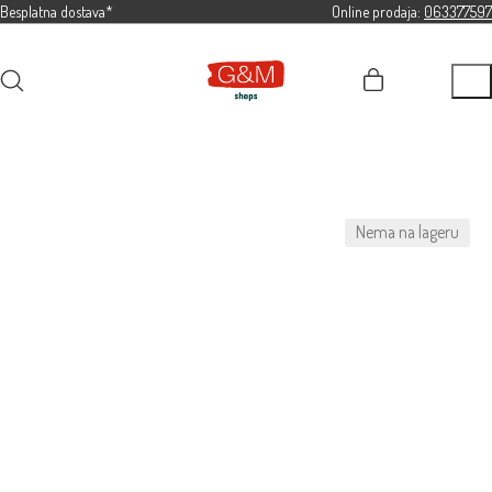
Besplatna dostava*
Online prodaja:
063377597
Nema na lageru