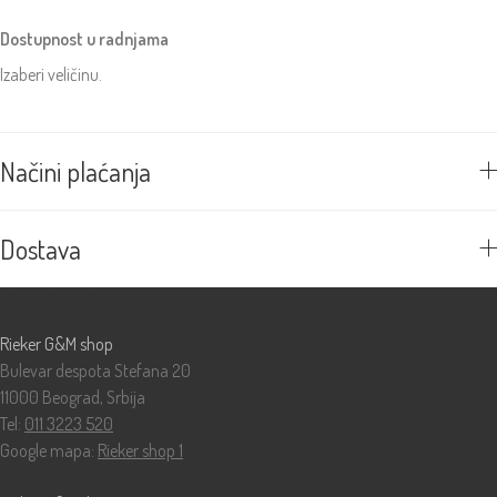
Dostupnost u radnjama
Izaberi veličinu.
Načini plaćanja
Dostava
Prodavnice
Rieker G&M shop
Bulevar despota Stefana 20
11000 Beograd, Srbija
Tel:
011 3223 520
Google mapa:
Rieker shop 1