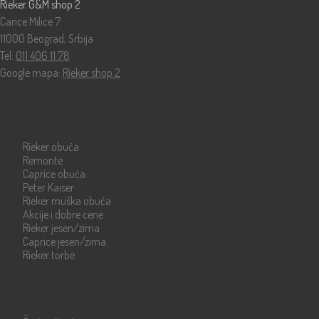
Rieker G&M shop 2
Carice Milice 7
11000 Beograd, Srbija
Tel:
011 406 11 78
Google mapa:
Rieker shop 2
Katalog
Rieker obuća
Remonte
Caprice obuća
Peter Kaiser
Rieker muška obuća
Akcije i dobre cene
Rieker jesen/zima
Caprice jesen/zima
Rieker torbe
Info strane