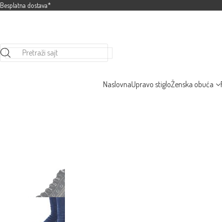
Besplatna dostava*
Pretraži sajt
Naslovna
Upravo stiglo
Ženska obuća