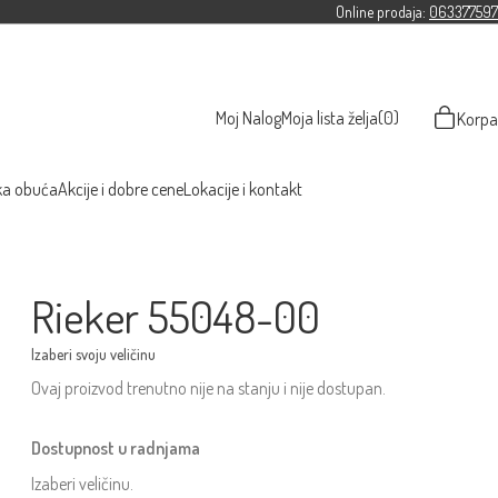
Online prodaja:
063377597
Moj Nalog
Moja lista želja
(0)
Korpa
ka obuća
Akcije i dobre cene
Lokacije i kontakt
Rieker 55048-00
Ovaj proizvod trenutno nije na stanju i nije dostupan.
Dostupnost u radnjama
Izaberi veličinu.