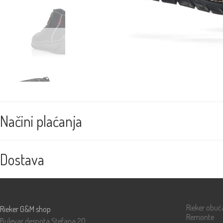
Načini plaćanja
Dostava
Prodavnice
Katalog
Rieker obuć
Rieker G&M shop
Remonte
Bulevar despota Stefana 20