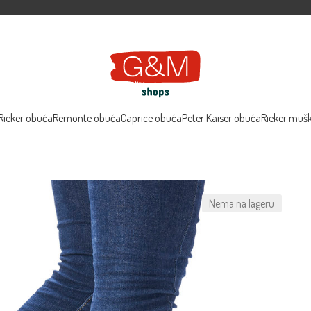
Rieker obuća
Remonte obuća
Caprice obuća
Peter Kaiser obuća
Rieker muš
Nema na lageru