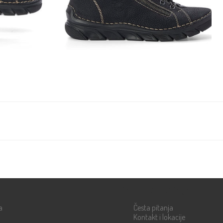
Info strane
a
Česta pitanja
Kontakt i lokacije