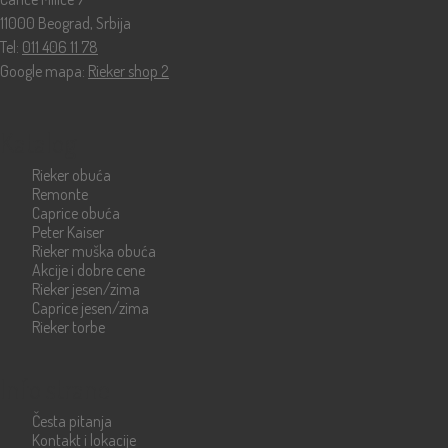
11000 Beograd, Srbija
Tel:
011 406 11 78
Google mapa:
Rieker shop 2
Katalog
Rieker obuća
Remonte
Caprice obuća
Peter Kaiser
Rieker muška obuća
Akcije i dobre cene
Rieker jesen/zima
Caprice jesen/zima
Rieker torbe
Info strane
Česta pitanja
Kontakt i lokacije