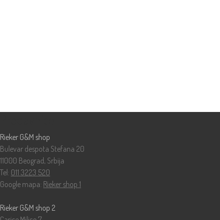
Prodavnice
Rieker G&M shop
Bulevar despota Stefana 20
11000 Beograd, Srbija
Tel:
011 3223 520
Google mapa:
Rieker shop 1
Rieker G&M shop 2
Carice Milice 7