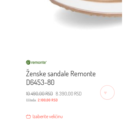
Ženske sandale Remonte
D6453-80
♡
Originalna
Trenutna
10.490,00
RSD
8.390,00
RSD
cena
cena
je
je:
Ušteda:
2.100,00
RSD
bila:
8.390,00 RSD.
10.490,00 RSD.
Izaberite veličinu