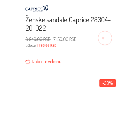
Ženske sandale Caprice 28304-
20-022
♡
Originalna
Trenutna
8.940,00
RSD
7.150,00
RSD
cena
cena
je
je:
Ušteda:
1.790,00
RSD
bila:
7.150,00 RSD.
8.940,00 RSD.
Izaberite veličinu
-20%