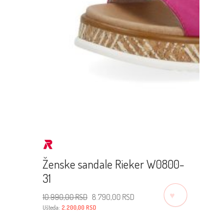
Ženske sandale Rieker W0800-
31
♡
Originalna
Trenutna
10.990,00
RSD
8.790,00
RSD
cena
cena
je
je:
Ušteda:
2.200,00
RSD
bila:
8.790,00 RSD.
10.990,00 RSD.