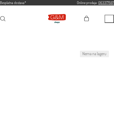
Besplatna dostava*
Online prodaja:
063377597
Nema na lageru