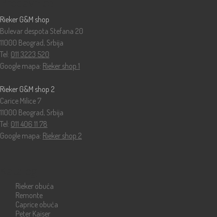
Prodavnice
Rieker G&M shop
Bulevar despota Stefana 20
11000 Beograd, Srbija
Tel:
011 3223 520
Google mapa:
Rieker shop 1
Rieker G&M shop 2
Carice Milice 7
11000 Beograd, Srbija
Tel:
011 406 11 78
Google mapa:
Rieker shop 2
Katalog
Rieker obuća
Remonte
Caprice obuća
Peter Kaiser