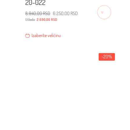
20-022
♡
Originalna
Trenutna
8.940,00
RSD
6.250,00
RSD
cena
cena
je
je:
Ušteda:
2.690,00
RSD
bila:
6.250,00 RSD.
8.940,00 RSD.
Izaberite veličinu
-20%