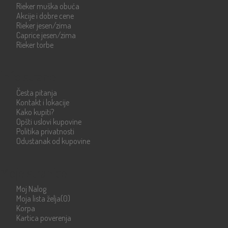
Rieker muška obuća
Akcije i dobre cene
Rieker jesen/zima
Caprice jesen/zima
Rieker torbe
Info strane
Česta pitanja
Kontakt i lokacije
Kako kupiti?
Opšti uslovi kupovine
Politika privatnosti
Odustanak od kupovine
Moje stranice
Moj Nalog
Moja lista želja
(0)
Korpa
Kartica poverenja