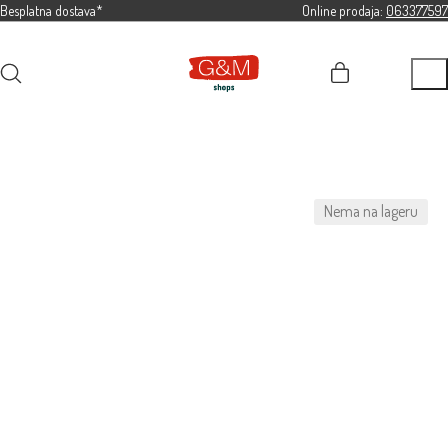
Besplatna dostava*
Online prodaja:
063377597
Nema na lageru