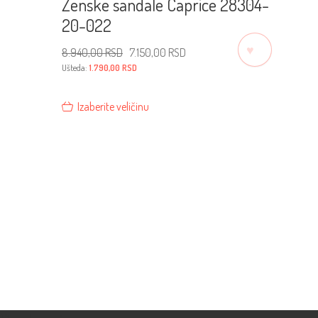
Ženske sandale Caprice 28304-
20-022
♡
Originalna
Trenutna
8.940,00
RSD
7.150,00
RSD
cena
cena
je
je:
Ušteda:
1.790,00
RSD
bila:
7.150,00 RSD.
8.940,00 RSD.
Izaberite veličinu