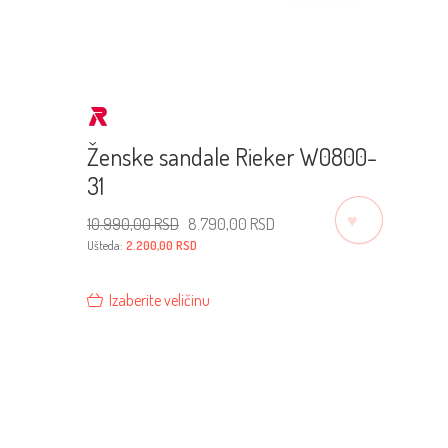
Ženske sandale Rieker W0800-
31
♡
Originalna
Trenutna
10.990,00
RSD
8.790,00
RSD
cena
cena
je
je:
Ušteda:
2.200,00
RSD
bila:
8.790,00 RSD.
10.990,00 RSD.
Izaberite veličinu