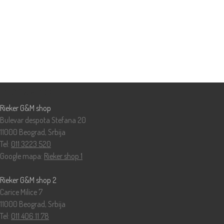
Prodavnice
Rieker G&M shop
Bulevar despota Stefana 20
11000 Beograd, Srbija
Tel:
011 3223 520
Google mapa:
Rieker shop 1
Rieker G&M shop 2
Carice Milice 7
11000 Beograd, Srbija
Tel:
011 406 11 78