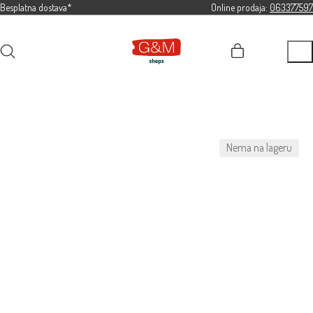
Besplatna dostava*
Online prodaja:
063377597
Nema na lageru