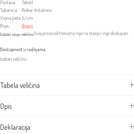
Postava:
Tekstil
Tabanica:
Rieker Antistress
Visina pete:
5,1 cm
Boja:
Braon
Ovaj proizvod trenutno nije na stanju i nije dostupan.
Dostupnost u radnjama
Izaberi veličinu.
Tabela veličina
Opis
Deklaracija