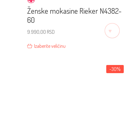
Ženske mokasine Rieker N4382-
60
♡
9.990,00
RSD
Izaberite veličinu
-30%