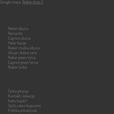
Google mapa:
Rieker shop 2
Katalog
Rieker obuća
Remonte
Caprice obuća
Peter Kaiser
Rieker muška obuća
Akcije i dobre cene
Rieker jesen/zima
Caprice jesen/zima
Rieker torbe
Info strane
Česta pitanja
Kontakt i lokacije
Kako kupiti?
Opšti uslovi kupovine
Politika privatnosti