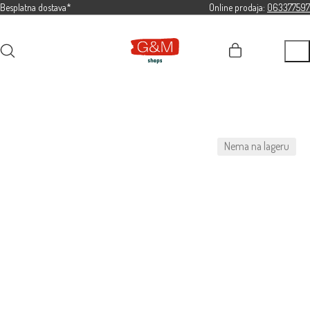
Besplatna dostava*
Online prodaja:
063377597
Nema na lageru