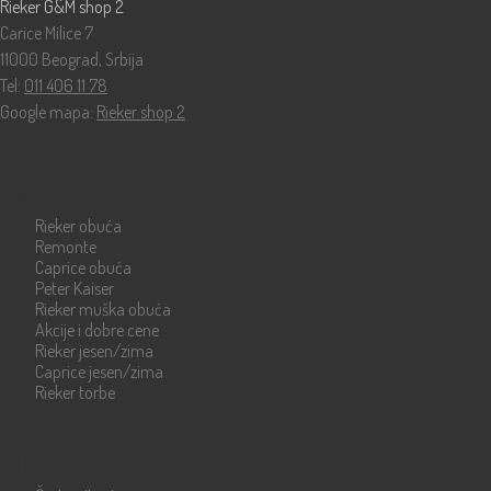
Rieker G&M shop 2
Carice Milice 7
11000 Beograd, Srbija
Tel:
011 406 11 78
Google mapa:
Rieker shop 2
Katalog
Rieker obuća
Remonte
Caprice obuća
Peter Kaiser
Rieker muška obuća
Akcije i dobre cene
Rieker jesen/zima
Caprice jesen/zima
Rieker torbe
Info strane