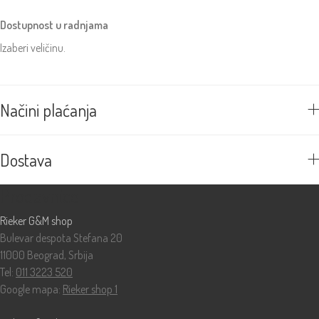
Dostupnost u radnjama
Izaberi veličinu.
Načini plaćanja
Dostava
Prodavnice
Rieker G&M shop
Bulevar despota Stefana 20
11000 Beograd, Srbija
Tel:
011 3223 520
Google mapa:
Rieker shop 1