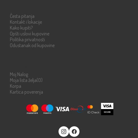
Info strane
Česta pitanja
Kontakt i lokacije
Kako kupiti?
Opšti uslovi kupovine
Politika privatnosti
Odustanak od kupovine
Moje stranice
Moj Nalog
Moja lista želja
(0)
Korpa
Kartica poverenja