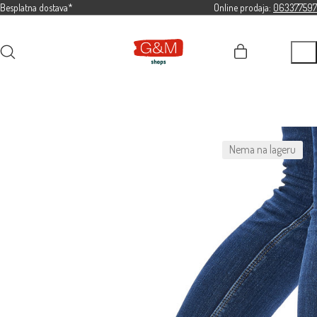
Besplatna dostava*
Online prodaja:
063377597
Nema na lageru