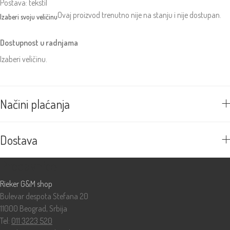
Postava: tekstil
Ovaj proizvod trenutno nije na stanju i nije dostupan.
Dostupnost u radnjama
Izaberi veličinu.
Načini plaćanja
Dostava
Prodavnice
Rieker G&M shop
Bulevar despota Stefana 20
11000 Beograd, Srbija
Tel:
011 3223 520