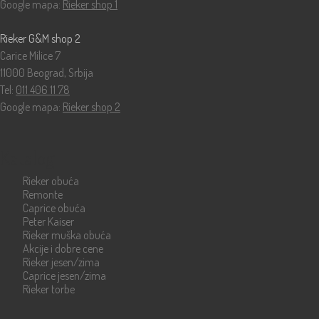
Google mapa:
Rieker shop 1
Rieker G&M shop 2
Carice Milice 7
11000 Beograd, Srbija
Tel:
011 406 11 78
Google mapa:
Rieker shop 2
Katalog
Rieker obuća
Remonte
Caprice obuća
Peter Kaiser
Rieker muška obuća
Akcije i dobre cene
Rieker jesen/zima
Caprice jesen/zima
Rieker torbe