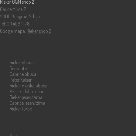
Rieker G&M shop 2
Carice Milice 7
11000 Beograd, Srbija
Tel:
011 406 11 78
Google mapa:
Rieker shop 2
Katalog
Rieker obuća
Remonte
Caprice obuća
Peter Kaiser
Rieker muška obuća
Akcije i dobre cene
Rieker jesen/zima
Caprice jesen/zima
Rieker torbe
Info strane