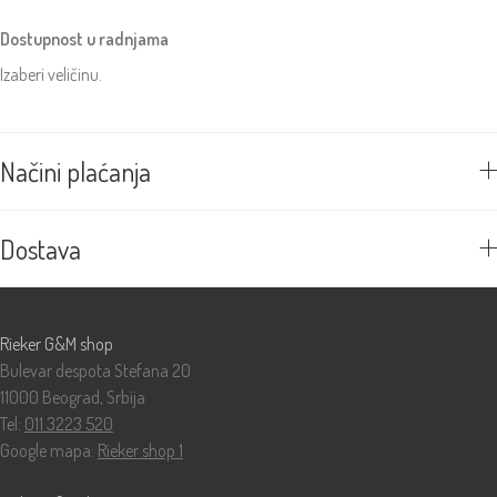
Dostupnost u radnjama
Izaberi veličinu.
Načini plaćanja
Dostava
Prodavnice
Rieker G&M shop
Bulevar despota Stefana 20
11000 Beograd, Srbija
Tel:
011 3223 520
Google mapa:
Rieker shop 1