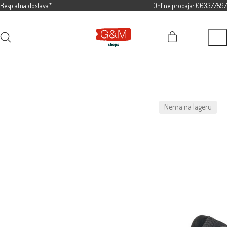
Besplatna dostava*
Online prodaja:
063377597
Nema na lageru