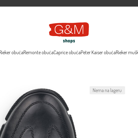
Rieker obuća
Remonte obuća
Caprice obuća
Peter Kaiser obuća
Rieker muš
Nema na lageru