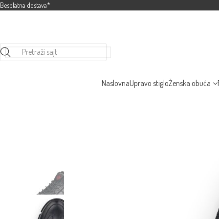
Besplatna dostava*
Pretraži sajt
Naslovna
Upravo stiglo
Ženska obuća