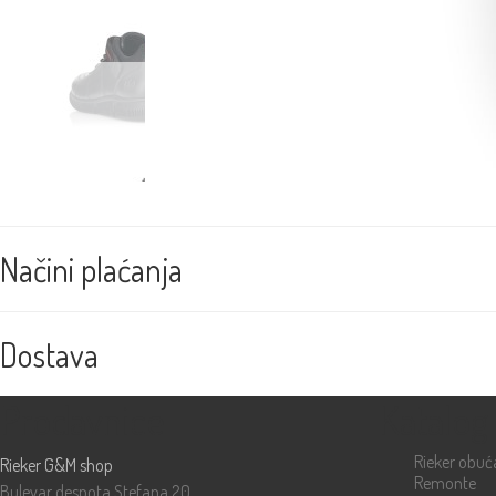
Načini plaćanja
Dostava
Prodavnice
Katalog
Rieker obuć
Rieker G&M shop
Remonte
Bulevar despota Stefana 20