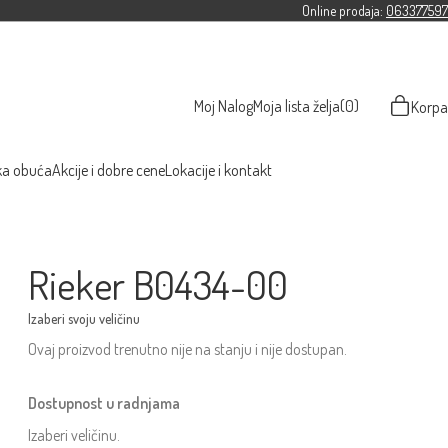
Online prodaja:
063377597
Moj Nalog
Moja lista želja
(0)
Korpa
ka obuća
Akcije i dobre cene
Lokacije i kontakt
Rieker B0434-00
Ovaj proizvod trenutno nije na stanju i nije dostupan.
Dostupnost u radnjama
Izaberi veličinu.