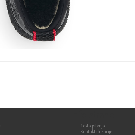
Info strane
a
Česta pitanja
Kontakt i lokacije