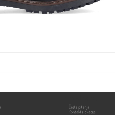
Info strane
a
Česta pitanja
Kontakt i lokacije