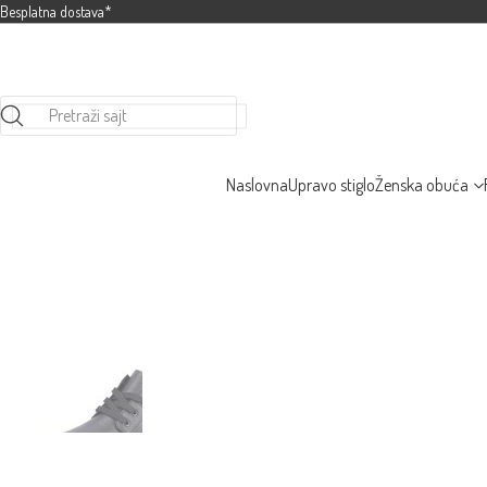
Besplatna dostava*
Pretraži sajt
Naslovna
Upravo stiglo
Ženska obuća