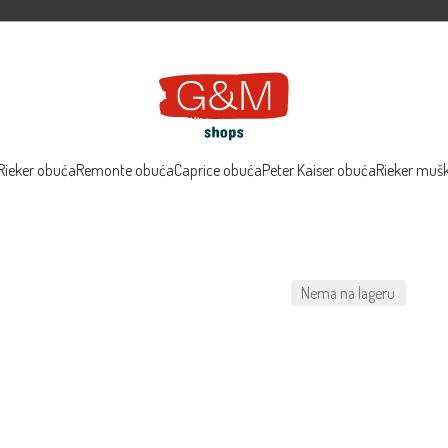
Rieker obuća
Remonte obuća
Caprice obuća
Peter Kaiser obuća
Rieker muš
Nema na lageru