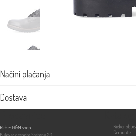
Načini plaćanja
Dostava
Prodavnice
Katalog
Rieker obuć
Rieker G&M shop
Remonte
Bulevar despota Stefana 20