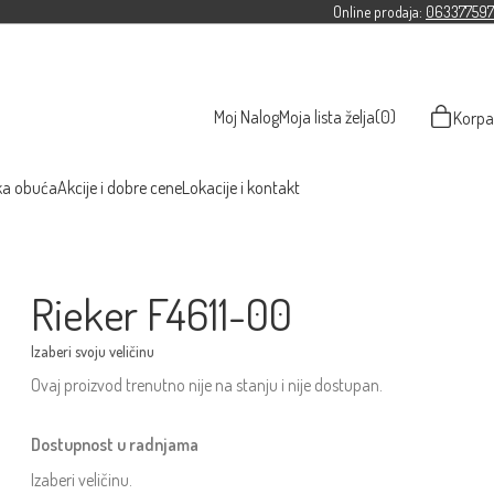
Online prodaja:
063377597
Moj Nalog
Moja lista želja
(0)
Korpa
ka obuća
Akcije i dobre cene
Lokacije i kontakt
Rieker F4611-00
Ovaj proizvod trenutno nije na stanju i nije dostupan.
Dostupnost u radnjama
Izaberi veličinu.