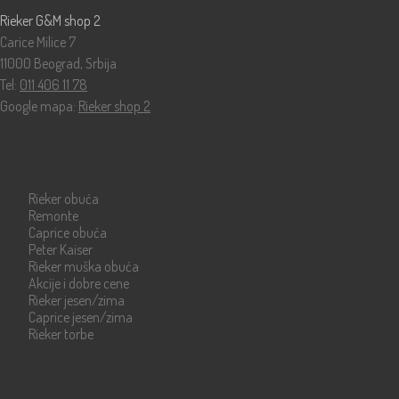
Rieker G&M shop 2
Carice Milice 7
11000 Beograd, Srbija
Tel:
011 406 11 78
Google mapa:
Rieker shop 2
Katalog
Rieker obuća
Remonte
Caprice obuća
Peter Kaiser
Rieker muška obuća
Akcije i dobre cene
Rieker jesen/zima
Caprice jesen/zima
Rieker torbe
Info strane