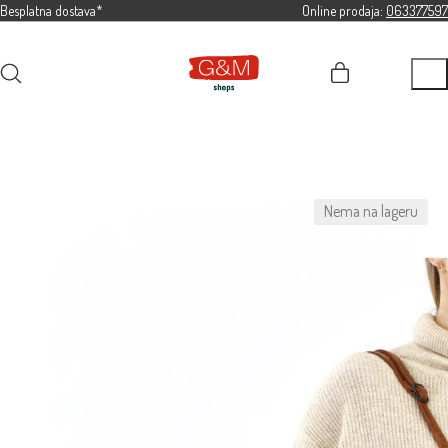
Besplatna dostava*
Online prodaja:
063377597
Nema na lageru