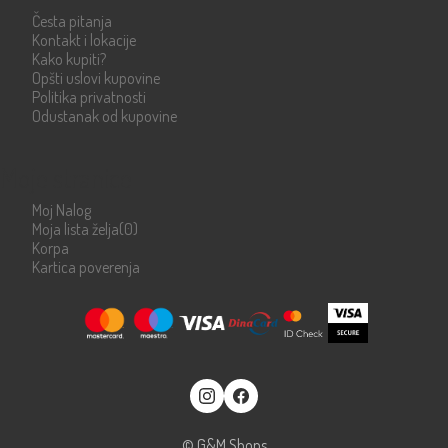
Česta pitanja
Kontakt i lokacije
Kako kupiti?
Opšti uslovi kupovine
Politika privatnosti
Odustanak od kupovine
Moje stranice
Moj Nalog
Moja lista želja
(0)
Korpa
Kartica poverenja
© G&M Shops