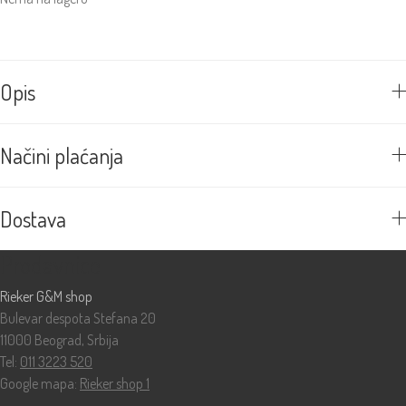
Opis
Načini plaćanja
Dostava
Prodavnice
Rieker G&M shop
Bulevar despota Stefana 20
11000 Beograd, Srbija
Tel:
011 3223 520
Google mapa:
Rieker shop 1