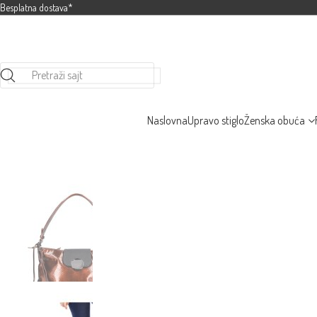
Besplatna dostava*
Pretraži sajt
Naslovna
Upravo stiglo
Ženska obuća