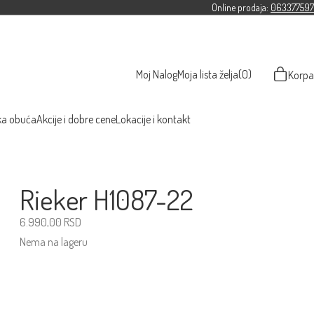
Online prodaja:
063377597
Moj Nalog
Moja lista želja
(0)
Korpa
ka obuća
Akcije i dobre cene
Lokacije i kontakt
Rieker H1087-22
6.990,00
RSD
Nema na lageru