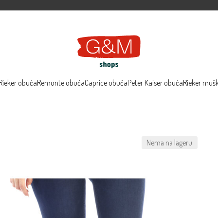
Rieker obuća
Remonte obuća
Caprice obuća
Peter Kaiser obuća
Rieker muš
Nema na lageru