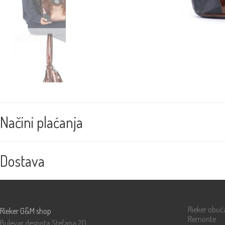
Načini plaćanja
Dostava
Prodavnice
Katalog
Rieker obuć
Rieker G&M shop
Remonte
Bulevar despota Stefana 20