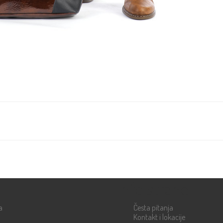
Info strane
a
Česta pitanja
Kontakt i lokacije