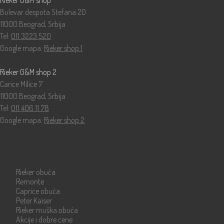
Rieker G&M shop
Bulevar despota Stefana 20
11000 Beograd, Srbija
Tel:
011 3223 520
Google mapa:
Rieker shop 1
Rieker G&M shop 2
Carice Milice 7
11000 Beograd, Srbija
Tel:
011 406 11 78
Google mapa:
Rieker shop 2
Katalog
Rieker obuća
Remonte
Caprice obuća
Peter Kaiser
Rieker muška obuća
Akcije i dobre cene