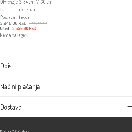
Dimenzije:
Š: 34 cm, V: 30 cm
Lice:
eko koža
Postava:
tekstil
5.940,00
RSD
8.490,00
RSD
Originalna
Trenutna
Ušteda:
2.550,00
RSD
cena
cena
Nema na lageru
je
je:
bila:
5.940,00 RSD.
8.490,00 RSD.
Opis
Načini plaćanja
Dostava
Prodavnice