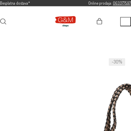
Besplatna dostava*
Online prodaja:
063377597
-30%