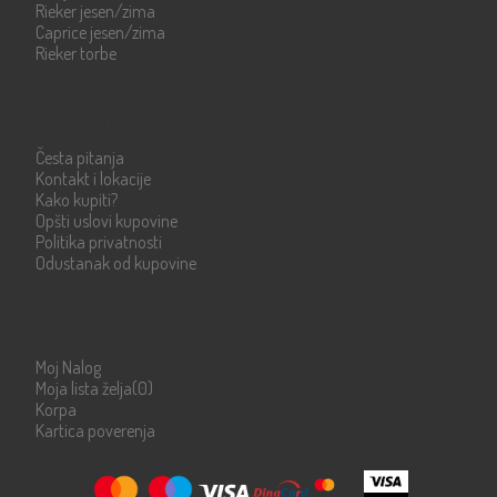
Rieker jesen/zima
Caprice jesen/zima
Rieker torbe
Info strane
Česta pitanja
Kontakt i lokacije
Kako kupiti?
Opšti uslovi kupovine
Politika privatnosti
Odustanak od kupovine
Moje stranice
Moj Nalog
Moja lista želja
(0)
Korpa
Kartica poverenja