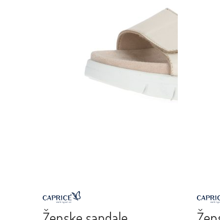
Ženske sandale
Žen