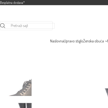
Besplatna dostava*
Pretraži sajt
Naslovna
Upravo stiglo
Ženska obuća