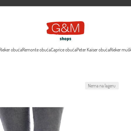
Rieker obuća
Remonte obuća
Caprice obuća
Peter Kaiser obuća
Rieker muš
Nema na lageru