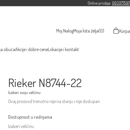
Online prodaja:
063377597
Moj Nalog
Moja lista želja
(0)
Korpa
ka obuća
Akcije i dobre cene
Lokacije i kontakt
Rieker N8744-22
Ovaj proizvod trenutno nije na stanju i nije dostupan.
Dostupnost u radnjama
Izaberi veličinu.