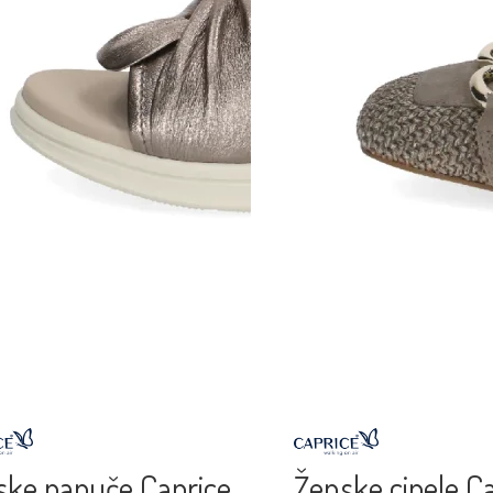
ske papuče Caprice
Ženske cipele C