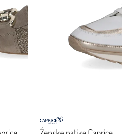
aprice
Ženske patike Caprice