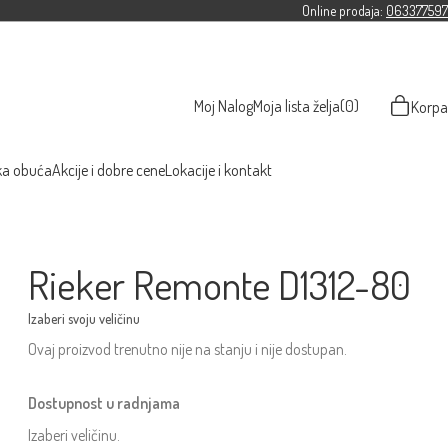
Online prodaja:
063377597
Moj Nalog
Moja lista želja
(0)
Korpa
ka obuća
Akcije i dobre cene
Lokacije i kontakt
Rieker Remonte D1312-80
Ovaj proizvod trenutno nije na stanju i nije dostupan.
Dostupnost u radnjama
Izaberi veličinu.