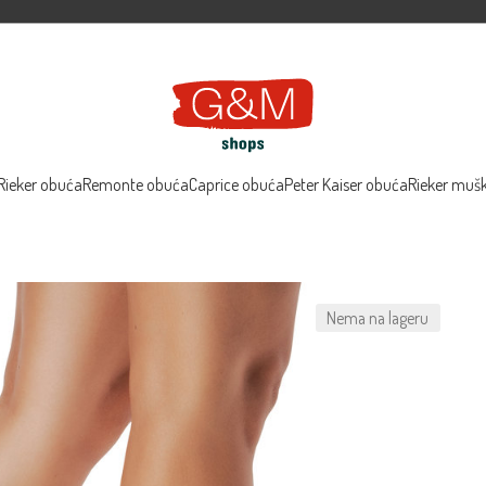
Rieker obuća
Remonte obuća
Caprice obuća
Peter Kaiser obuća
Rieker muš
Nema na lageru