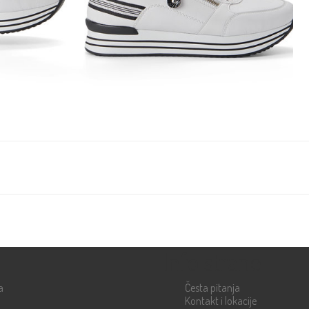
Info strane
a
Česta pitanja
Kontakt i lokacije