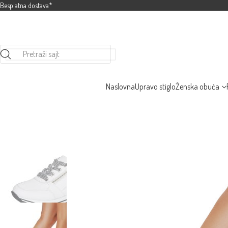
Besplatna dostava*
Pretraži sajt
Naslovna
Upravo stiglo
Ženska obuća