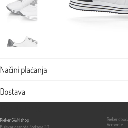
Načini plaćanja
Dostava
Prodavnice
Katalog
Rieker obuć
Rieker G&M shop
Remonte
Bulevar despota Stefana 20