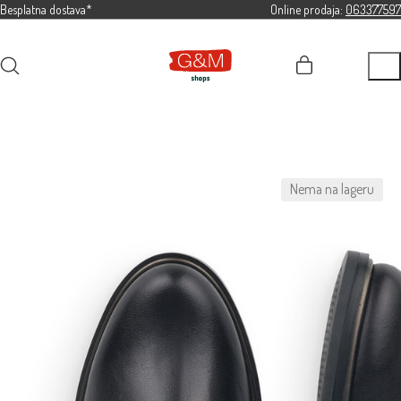
Besplatna dostava*
Online prodaja:
063377597
Nema na lageru