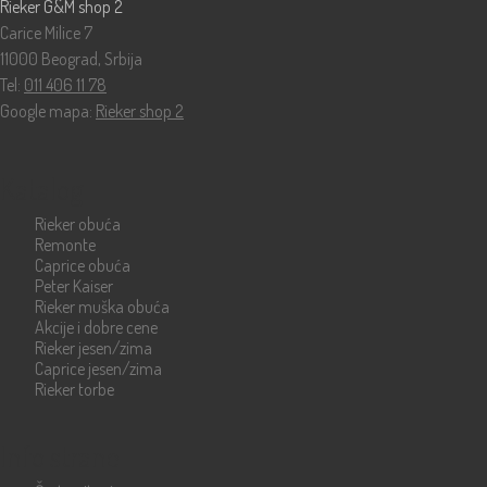
Rieker G&M shop 2
Carice Milice 7
11000 Beograd, Srbija
Tel:
011 406 11 78
Google mapa:
Rieker shop 2
Katalog
Rieker obuća
Remonte
Caprice obuća
Peter Kaiser
Rieker muška obuća
Akcije i dobre cene
Rieker jesen/zima
Caprice jesen/zima
Rieker torbe
Info strane