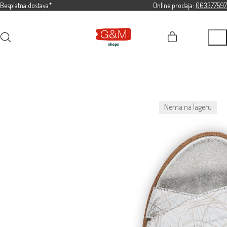
Besplatna dostava*
Online prodaja:
063377597
Nema na lageru