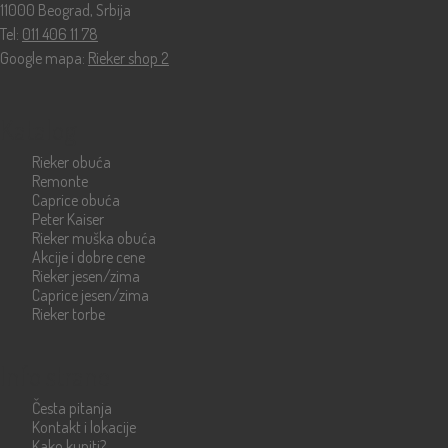
11000 Beograd, Srbija
Tel:
011 406 11 78
Google mapa:
Rieker shop 2
Katalog
Rieker obuća
Remonte
Caprice obuća
Peter Kaiser
Rieker muška obuća
Akcije i dobre cene
Rieker jesen/zima
Caprice jesen/zima
Rieker torbe
Info strane
Česta pitanja
Kontakt i lokacije
Kako kupiti?