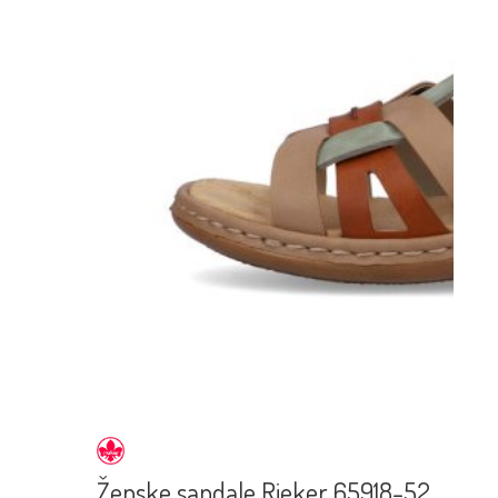
Ženske sandale Rieker 65918-52