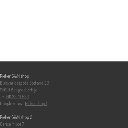
Prodavnice
Rieker G&M shop
Bulevar despota Stefana 20
11000 Beograd, Srbija
Tel:
011 3223 520
Google mapa:
Rieker shop 1
Rieker G&M shop 2
Carice Milice 7