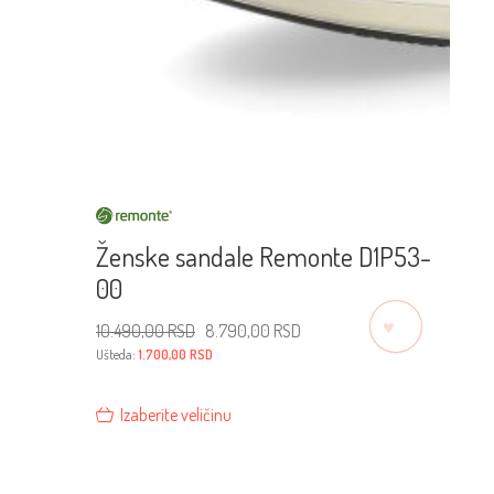
Ženske sandale Remonte D1P53-
00
♡
Originalna
Trenutna
10.490,00
RSD
8.790,00
RSD
cena
cena
je
je:
Ušteda:
1.700,00
RSD
bila:
8.790,00 RSD.
10.490,00 RSD.
Izaberite veličinu