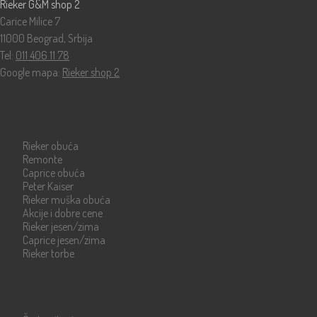
Rieker G&M shop 2
Carice Milice 7
11000 Beograd, Srbija
Tel:
011 406 11 78
Google mapa:
Rieker shop 2
Katalog
Rieker obuća
Remonte
Caprice obuća
Peter Kaiser
Rieker muška obuća
Akcije i dobre cene
Rieker jesen/zima
Caprice jesen/zima
Rieker torbe
Info strane