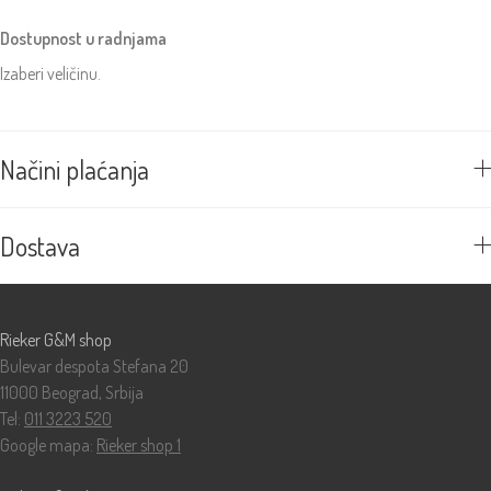
Dostupnost u radnjama
Izaberi veličinu.
Načini plaćanja
Dostava
Prodavnice
Rieker G&M shop
Bulevar despota Stefana 20
11000 Beograd, Srbija
Tel:
011 3223 520
Google mapa:
Rieker shop 1