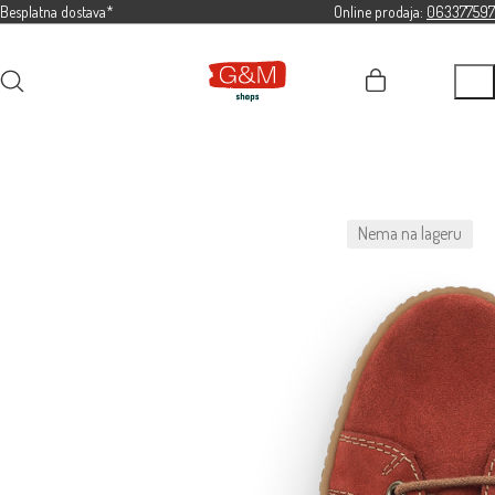
Besplatna dostava*
Online prodaja:
063377597
Nema na lageru