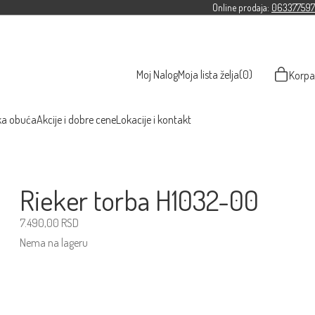
Online prodaja:
063377597
Moj Nalog
Moja lista želja
(0)
Korpa
ka obuća
Akcije i dobre cene
Lokacije i kontakt
Rieker torba H1032-00
7.490,00
RSD
Nema na lageru