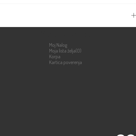
Moje stranice
Moj Nalog
Moja lista želja
(0)
Korpa
Kartica poverenja