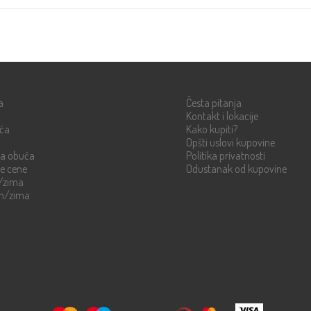
Info strane
a
Česta pitanja
Kontakt i lokacije
uća
Kako kupiti?
Opšti uslovi kupovine
ka obuća
Politika privatnosti
re cene
Odustanak od kupovine
n/zima
en/zima