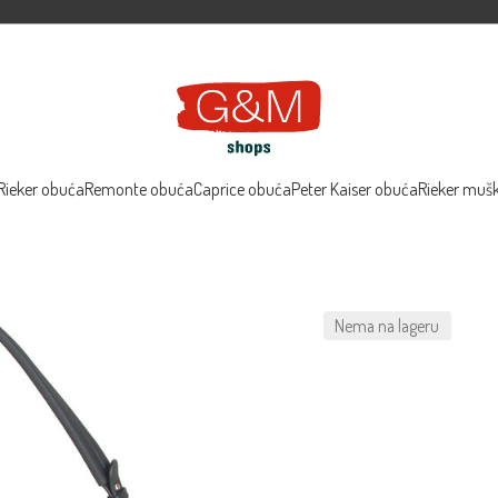
Rieker obuća
Remonte obuća
Caprice obuća
Peter Kaiser obuća
Rieker muš
Nema na lageru