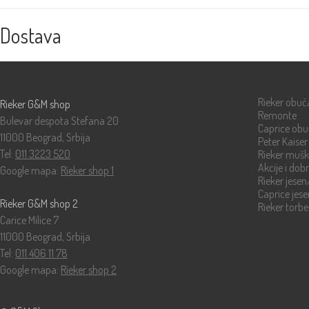
Dostava
Prodavnice
Katalog
Rieker obuć
Rieker G&M shop
Remonte
Bulevar despota Stefana 20
Caprice ob
11000 Beograd, Srbija
Peter Kaiser
Tel:
011 3223 520
Rieker muš
Akcije i dob
Google mapa:
Rieker shop 1
Rieker jese
Caprice jes
Rieker G&M shop 2
Rieker torbe
Carice Milice 7
11000 Beograd, Srbija
Tel:
011 406 11 78
Google mapa:
Rieker shop 2