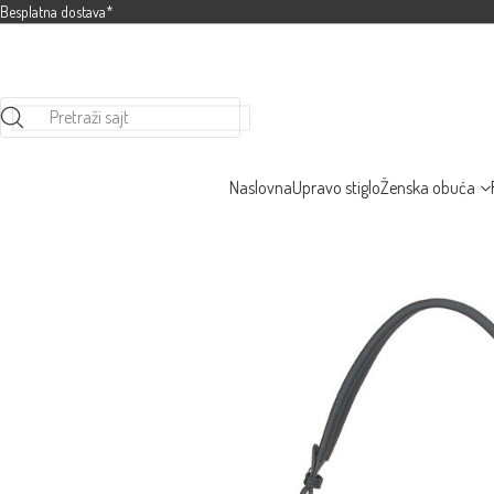
Besplatna dostava*
Pretraži sajt
Naslovna
Upravo stiglo
Ženska obuća