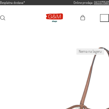
Besplatna dostava*
Online prodaja:
063377597
Nema na lageru