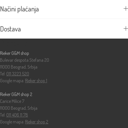
Načini plaćanja
Dostava
Prodavnice
Rieker G&M shop
Bulevar despota Stefana 20
11000 Beograd, Srbija
Tel:
011 3223 520
Google mapa:
Rieker shop 1
Rieker G&M shop 2
Carice Milice 7
11000 Beograd, Srbija
Tel:
011 406 11 78
Google mapa:
Rieker shop 2