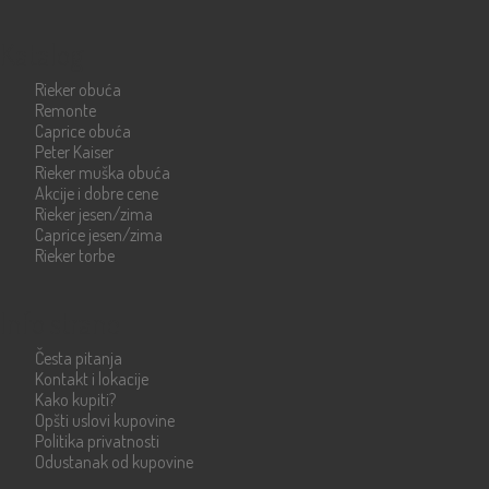
Katalog
Rieker obuća
Remonte
Caprice obuća
Peter Kaiser
Rieker muška obuća
Akcije i dobre cene
Rieker jesen/zima
Caprice jesen/zima
Rieker torbe
Info strane
Česta pitanja
Kontakt i lokacije
Kako kupiti?
Opšti uslovi kupovine
Politika privatnosti
Odustanak od kupovine