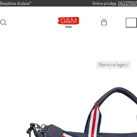
Besplatna dostava*
Online prodaja:
063377597
Nema na lageru