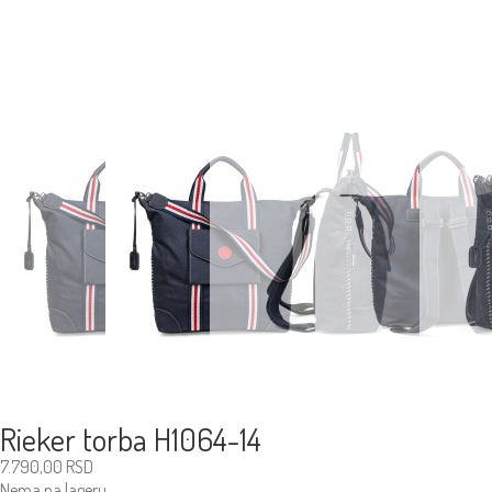
Rieker torba H1064-14
7.790,00
RSD
Nema na lageru