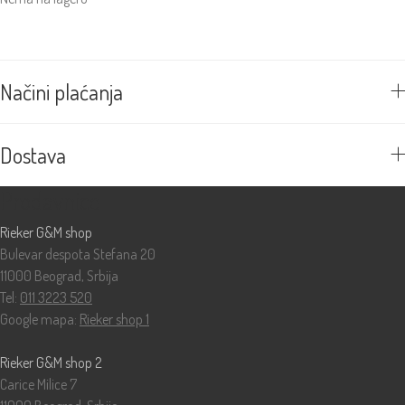
Načini plaćanja
Dostava
Prodavnice
Rieker G&M shop
Bulevar despota Stefana 20
11000 Beograd, Srbija
Tel:
011 3223 520
Google mapa:
Rieker shop 1
Rieker G&M shop 2
Carice Milice 7