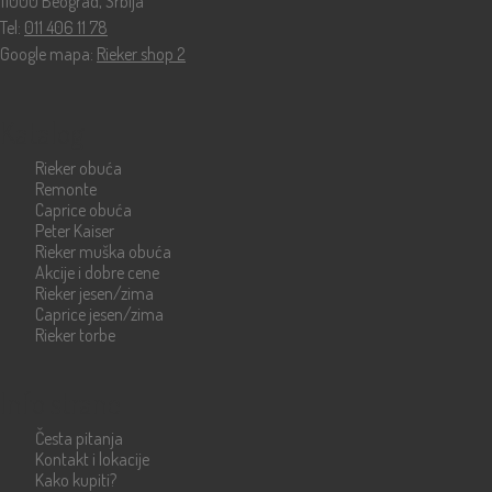
11000 Beograd, Srbija
Tel:
011 406 11 78
Google mapa:
Rieker shop 2
Katalog
Rieker obuća
Remonte
Caprice obuća
Peter Kaiser
Rieker muška obuća
Akcije i dobre cene
Rieker jesen/zima
Caprice jesen/zima
Rieker torbe
Info strane
Česta pitanja
Kontakt i lokacije
Kako kupiti?